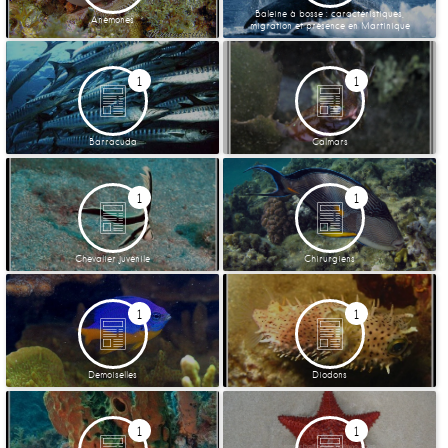
Baleine à bosse : caractéristiques,
Anémones
migration et présence en Martinique
1
1
Barracuda
Calmars
1
1
Chevalier juvénile
Chirurgiens
1
1
Demoiselles
Diodons
1
1