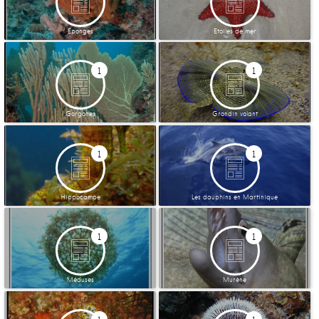
Éponges
Etoiles de mer
1
1
Gorgones
Grondin volant
1
1
Hippocampe
Les dauphins en Martinique
1
1
Méduses
Murène