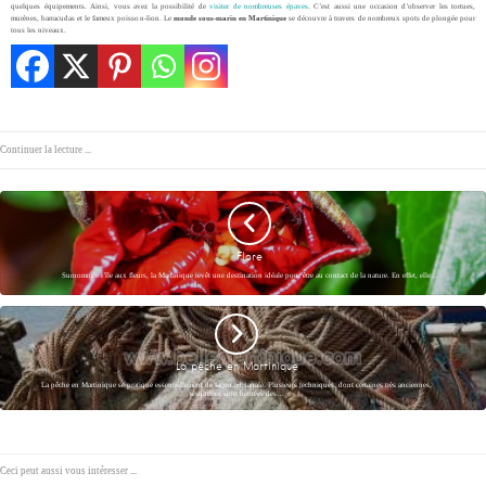
quelques équipements. Ainsi, vous avez la possibilité de
visiter de nombreuses épaves
. C’est aussi une occasion d’observer les tortues,
murènes, barracudas et le fameux poisson-lion. Le
monde sous-marin en Martinique
se découvre à travers de nombreux spots de plongée pour
tous les niveaux.
Continuer la lecture ...
Flore
Surnommée l’île aux fleurs, la Martinique revêt une destination idéale pour être au contact de la nature. En effet, elle…
La pêche en Martinique
La pêche en Martinique se pratique essentiellement de façon artisanale. Plusieurs techniques, dont certaines très anciennes,
lesquelles sont héritées des…
Ceci peut aussi vous intéresser ...