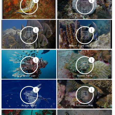
1
1
Nudibranches
Oursins
1
1
Platax
Poisson Anges des Caraïbes
1
1
Poisson Lion
Poisson Pierre
1
1
Poisson volant
Poissons-coffres