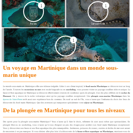
1
1
Raies
Serpentine
1
Tortue imbriquée
Un voyage en Martinique dans un monde sous-
marin unique
Le monde sous-marin en Martinique offre une richesse inégalée. Grâce à son climat tropical, le
fond marin Martinique
se découvre tout au long
de l’année. À travers les
excursions en mer
avec escale baignade ou en
snorkeling
, vous pourrez visiter un paysage corallien riche et unique. La
faune et flore aquatique en Martinique se découvre effectivement à travers de nombreux spots de plongée. L’un des plus célèbres est le
rocher du
Diamant
. On y trouve de la roche volcanique ainsi qu’un paysage corallien exceptionnel. Une
plongée sous-marine Martinique
dans les
épaves de Saint-Pierre
revêt aussi une expérience hors du commun. Du nord au sud de l’île, vous n’aurez que l’embarras du choix des lieux de
découverte du fond marin Martinique. Que des aventures qui marqueront spécialement votre
séjour en Martinique
.
De la plongée en Martinique pour tous les niveaux
Des sports pour la plongée sous-marine Martinique ? Vous n’aurez qu’à faire le choix, tellement ils sont aussi riches que spectaculaires. En
plongée libre ou en snorkeling, vous n’aurez qu’à vous éloigner un peu des rivages pour accéder à un fond marin Martinique exceptionnel.
Vous y découvrirez une faune et une flore aquatique des plus remarquables. Anémones, poissons de coraux, oursins et étoiles de mer sont autant
de rencontres à ne pas manquer. Si vous désirez aller plus loin à la découverte de la
faune et flore aquatique en Martinique
, munissez-vous de