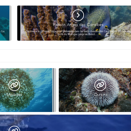
Poisson Anges des Caraïbes
. La
On trouve le poisson Ange principalement dans les mers chaudes des Caraïbes, de Floride, du
golfe du Mexique jusqu'au Brésil.…
Méduses
Oursins