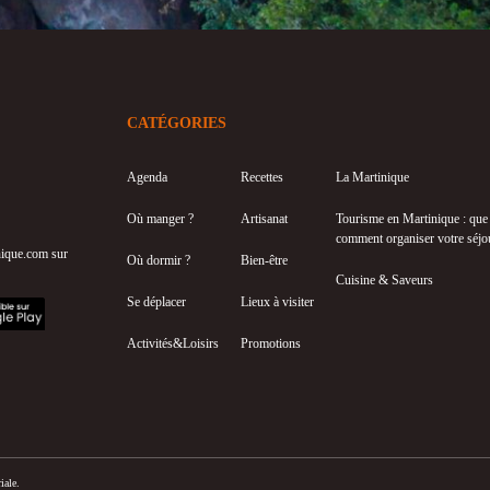
CATÉGORIES
Agenda
Recettes
La Martinique
Où manger ?
Artisanat
Tourisme en Martinique : que f
comment organiser votre séjo
inique.com sur
Où dormir ?
Bien-être
Cuisine & Saveurs
Se déplacer
Lieux à visiter
Activités&Loisirs
Promotions
iale.