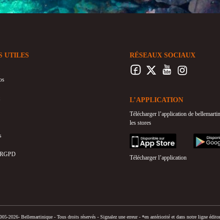
S UTILES
RÉSEAUX SOCIAUX
os
L’APPLICATION
Télécharger l’application de bellemart
les stores
s
appstore
googleplay
 RGPD
Télécharger l’application
05-2026- Bellemartinique - Tous droits réservés -
Signalez une erreur
-
*en antériorité et dans notre ligne éditor