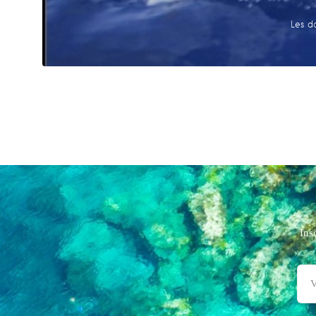
Les d
Ins