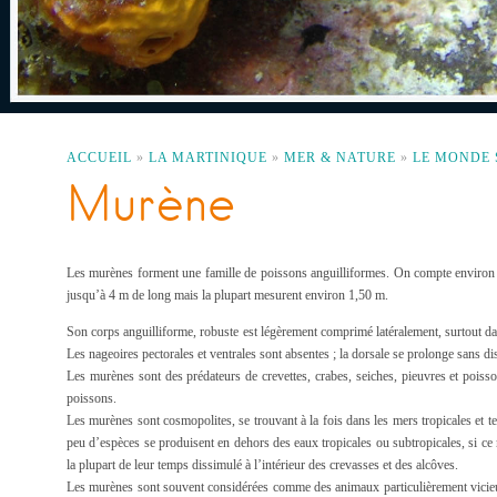
ACCUEIL
»
LA MARTINIQUE
»
MER & NATURE
»
LE MONDE
Murène
Les murènes forment une famille de poissons anguilliformes. On compte environ 
jusqu’à 4 m de long mais la plupart mesurent environ 1,50 m.
Son corps anguilliforme, robuste est légèrement comprimé latéralement, surtout dans
Les nageoires pectorales et ventrales sont absentes ; la dorsale se prolonge sans dis
Les murènes sont des prédateurs de crevettes, crabes, seiches, pieuvres et poisso
poissons.
Les murènes sont cosmopolites, se trouvant à la fois dans les mers tropicales et t
peu d’espèces se produisent en dehors des eaux tropicales ou subtropicales, si ce 
la plupart de leur temps dissimulé à l’intérieur des crevasses et des alcôves.
Les murènes sont souvent considérées comme des animaux particulièrement vicieux 