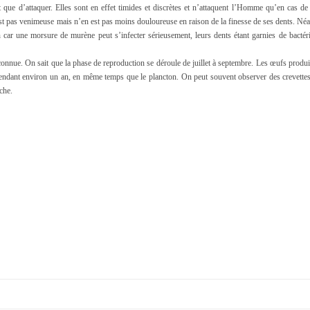
 que d’attaquer. Elles sont en effet timides et discrètes et n’attaquent l’Homme qu’en cas de 
est pas venimeuse mais n’en est pas moins douloureuse en raison de la finesse de ses dents. Né
 car une morsure de murène peut s’infecter sérieusement, leurs dents étant garnies de bactéri
onnue. On sait que la phase de reproduction se déroule de juillet à septembre. Les œufs produi
ts pendant environ un an, en même temps que le plancton. On peut souvent observer des crevettes
che.