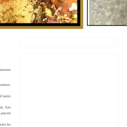
 mesurer
pointues.
d’autres
uds. Très
s passent
cées les