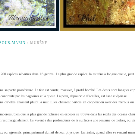
 SOUS-MARIN
»
MURÈNE
200 espèces réparties dans 16 genres. La plus grande espèce, la murène à longue queue, peut
 sa partie postérieure. La tête est courte, massive, à profil bombé. Les dents sont longues et 
continuité par les nageoires et la queue. La peau, dépourvue d’écailles, est lisse et épaisse.
ns qu’elles chassent plutôt la nuit. Elles chassent parfois en coopération avec des mérous ou 
empérées, bien que la plus grande richesse en espèces se trouve dans les récifs des océans cha
n’est marginalement. Ils vivent à des profondeurs de la surface à une centaine de mètres, où il
ou agressifs, principalement du fait de leur physique. En réalité, quand elles se sentent mena