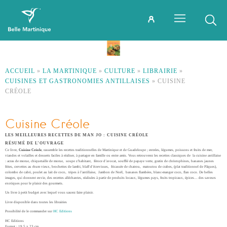
ACCUEIL
»
LA MARTINIQUE
»
CULTURE
»
LIBRAIRIE
»
CUISINES ET GASTRONOMIES ANTILLAISES
»
CUISINE
CRÉOLE
Cuisine Créole
LES MEILLEURES RECETTES DE MAN JO : CUISINE CRÉOLE
RÉSUMÉ DE L’OUVRAGE
Ce livre,
Cuisine Créole
, rassemble les recettes traditionnelles de Martinique et de Guadeloupe ; entrées, légumes, poissons et fruits de mer,
viandes et volailles et desserts faciles à réaliser, à partager en famille ou entre amis. Vous retrouverez les recettes classiques de la cuisine antillaise
: acras de morue, chiquetaille de morue, soupe z’habitant, féroce d’avocat, soufflé de papaye verte, gratin de christophines, bananes jaunes
frites, crevettes au rhum vieux, brochettes de lambi, blaff d’écrevisses, fricassée de chatrou, matoutou de crabes, (plat traditionnel de Pâques),
colombo de cabri, poulet au lait de coco, tripes à l’antillaise, Jambon de Noël, bananes flambées, blanc-manger coco, flan coco. De belles
images, qui donnent envie, des recettes alléchantes, réalisées à partir de produits locaux, légumes pays, fruits tropicaux, épices… des saveurs
exotiques pour le plaisir des gourmets.
Un livre à petit budget avec lequel vous saurez faire plaisir.
Livre disponible dans toutes les librairies
Possibilité de le commander sur
HC Editions
HC Editions
Format : 19,5 x 23 cm