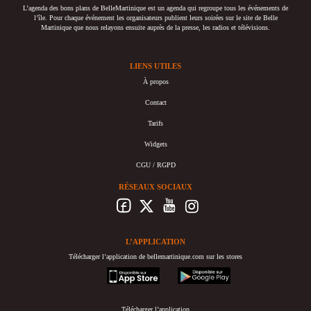
L’agenda des bons plans de BelleMartinique est un agenda qui regroupe tous les événements de
l’île. Pour chaque événement les organisateurs publient leurs soirées sur le site de Belle
Martinique que nous relayons ensuite auprès de la presse, les radios et télévisions.
LIENS UTILES
À propos
Contact
Tarifs
Widgets
CGU / RGPD
RÉSEAUX SOCIAUX
L’APPLICATION
Télécharger l’application de bellemartinique.com sur les stores
appstore
googleplay
Télécharger l’application