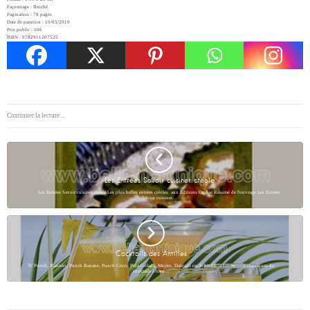
Façonnage : Broché
Pagination : 78 pages
Date de parution : 10/05/2019
Prix public : 10€
ISBN : 9782911207525
Continuer la lecture ...
Les Entrées Savoir cuisiner créole
Les Entrées Savoir cuisiner créole Les plus belles entrées créoles aux Editions Orphie Résumé de l'ouvrage Les Entrées
Savoir cuisiner…
Cocktails des Antilles
Ti’ Punch, Planteur, Punch Banane, Punch Coco, Piña Colada, Mojito, Daïquiri ou Schrubb… Les recettes classiques de
cocktails à base…