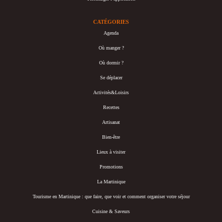
CATÉGORIES
Agenda
Où manger ?
Où dormir ?
Se déplacer
Activités&Loisirs
Recettes
Artisanat
Bien-être
Lieux à visiter
Promotions
La Martinique
Tourisme en Martinique : que faire, que voir et comment organiser votre séjour
Cuisine & Saveurs