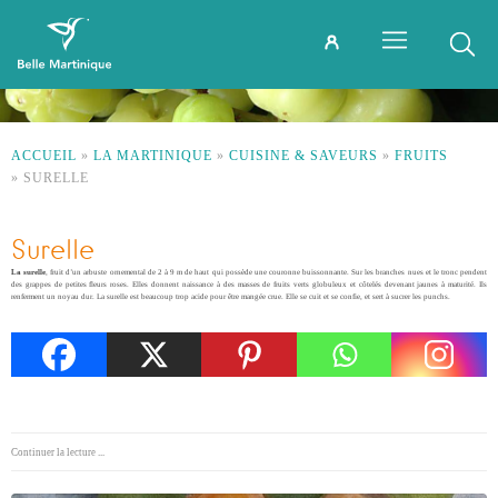
ACCUEIL
»
LA MARTINIQUE
»
CUISINE & SAVEURS
»
FRUITS
»
SURELLE
Surelle
La surelle
, fruit d’un arbuste ornemental de 2 à 9 m de haut qui possède une couronne buissonnante. Sur les branches nues et le tronc pendent
des grappes de petites fleurs roses. Elles donnent naissance à des masses de fruits verts globuleux et côtelés devenant jaunes à maturité. Ils
renferment un noyau dur. La surelle est beaucoup trop acide pour être mangée crue. Elle se cuit et se confie, et sert à sucrer les punchs.
Continuer la lecture ...