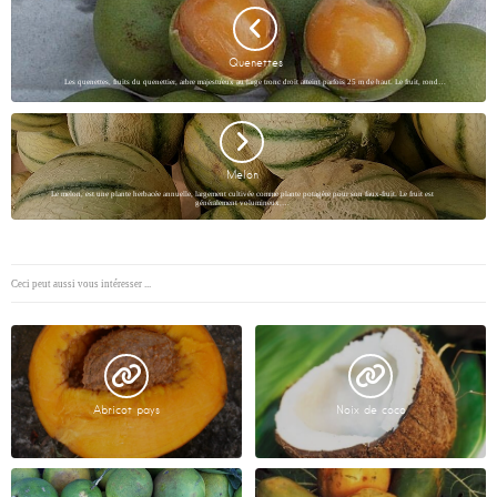
Quenettes
Les quenettes, fruits du quenettier, arbre majestueux au large tronc droit atteint parfois 25 m de haut. Le fruit, rond…
Melon
Le melon, est une plante herbacée annuelle, largement cultivée comme plante potagère pour son faux-fruit. Le fruit est
généralement volumineux,…
Ceci peut aussi vous intéresser ...
Abricot pays
Noix de coco