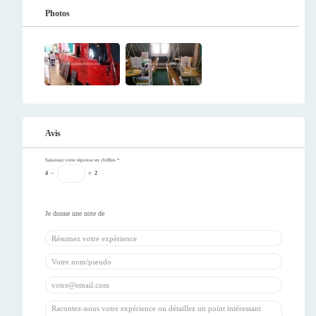
Photos
Avis
Saisissez votre réponse en chiffres
*
4
−
=
2