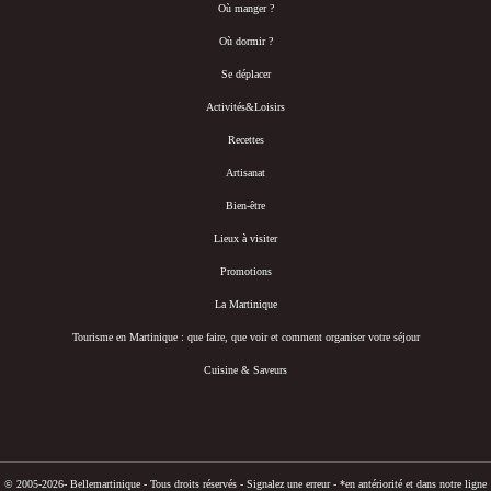
Où manger ?
Où dormir ?
Se déplacer
Activités&Loisirs
Recettes
Artisanat
Bien-être
Lieux à visiter
Promotions
La Martinique
Tourisme en Martinique : que faire, que voir et comment organiser votre séjour
Cuisine & Saveurs
© 2005-2026- Bellemartinique - Tous droits réservés -
Signalez une erreur
-
*en antériorité et dans notre ligne