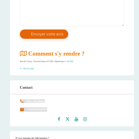
Comment s'y rendre ?
Rte de Cluny, Fort-de-France 97200, Martinique
CACEM
Voir la carte
Contact
Non renseigné
Contactez-nous
Faceb
Twitt
Youtu
Instag
ook
er
be
ram
Il vous manque des informations ?