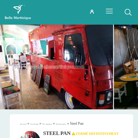
»
»
»
»
Steel Pan
Accueil
Tourisme
Où manger
Restaurants
STEEL PAN
FERMÉ DÉFINITIVEMENT