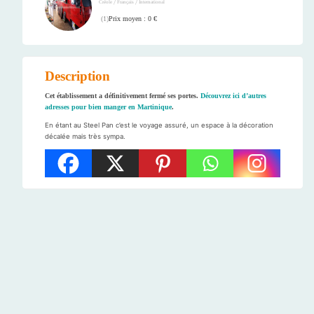
/
/
Créole
Français
International
Prix moyen : 0 €
(
1
)
Description
Cet établissement a définitivement fermé ses portes.
Découvrez ici d’autres
adresses pour bien manger en Martinique
.
En étant au Steel Pan c’est le voyage assuré, un espace à la décoration
décalée mais très sympa.