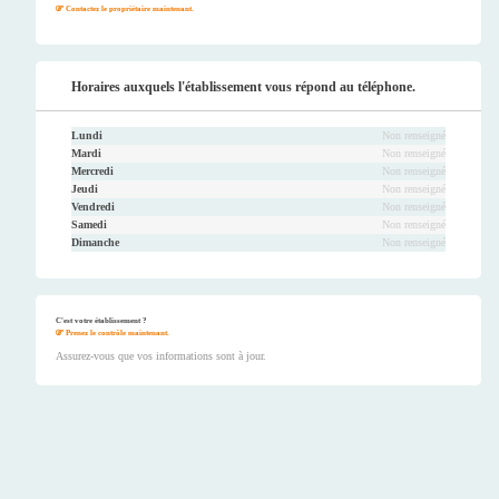
Contactez le propriétaire maintenant.
Horaires auxquels l'établissement vous répond au téléphone.
Lundi
Non renseigné
Mardi
Non renseigné
Mercredi
Non renseigné
Jeudi
Non renseigné
Vendredi
Non renseigné
Samedi
Non renseigné
Dimanche
Non renseigné
C'est votre établissement ?
Prenez le contrôle maintenant.
Assurez-vous que vos informations sont à jour.