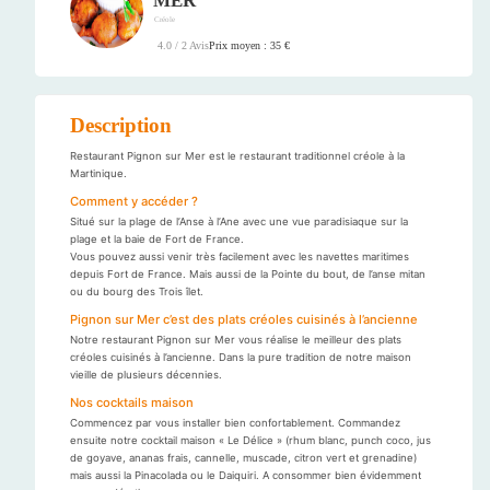
MER
Créole
Prix moyen : 35 €
4.0 / 2 Avis
Description
Restaurant Pignon sur Mer est le restaurant traditionnel créole à la
Martinique.
Comment y accéder ?
Situé sur la plage de l’Anse à l’Ane avec une vue paradisiaque sur la
plage et la baie de Fort de France.
Vous pouvez aussi venir très facilement avec les navettes maritimes
depuis Fort de France. Mais aussi de la Pointe du bout, de l’anse mitan
ou du bourg des Trois îlet.
Pignon sur Mer c’est des plats créoles cuisinés à l’ancienne
Notre restaurant Pignon sur Mer vous réalise le meilleur des plats
créoles cuisinés à l’ancienne. Dans la pure tradition de notre maison
vieille de plusieurs décennies.
Nos cocktails maison
Commencez par vous installer bien confortablement. Commandez
ensuite notre cocktail maison « Le Délice » (rhum blanc, punch coco, jus
de goyave, ananas frais, cannelle, muscade, citron vert et grenadine)
mais aussi la Pinacolada ou le Daiquiri. A consommer bien évidemment