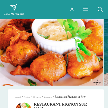
»
»
»
»
Restaurant Pignon sur Mer
Accueil
Tourisme
Où manger
Restaurants
RESTAURANT PIGNON SUR