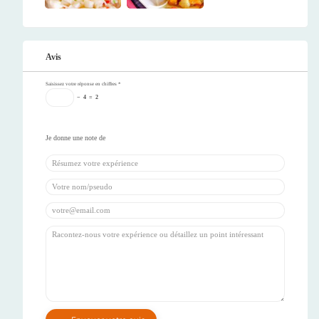
Avis
Saisissez votre réponse en chiffres
*
−
4
=
2