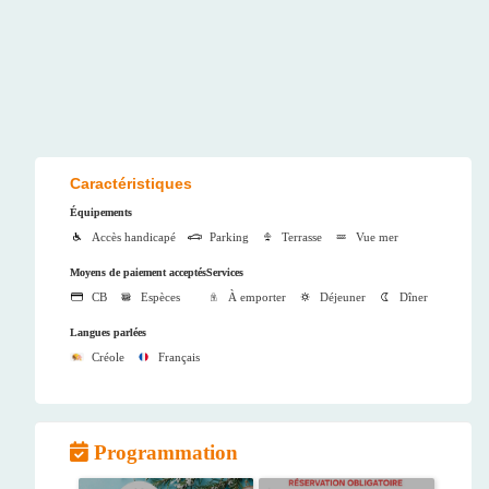
Caractéristiques
Équipements
Accès handicapé
Parking
Terrasse
Vue mer
Moyens de paiement acceptés
Services
CB
Espèces
À emporter
Déjeuner
Dîner
Langues parlées
Créole
Français
Programmation