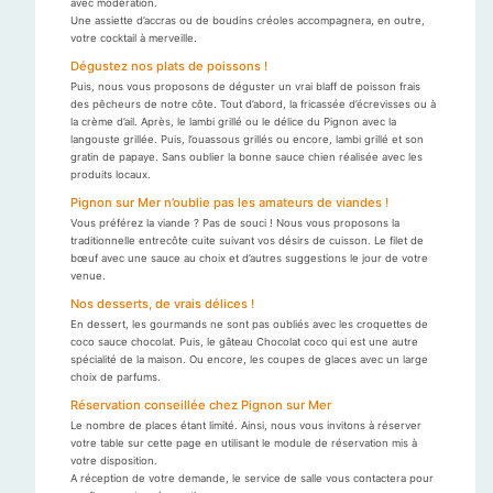
avec modération.
Une assiette d’accras ou de boudins créoles accompagnera, en outre,
votre cocktail à merveille.
Dégustez nos plats de poissons !
Puis, nous vous proposons de déguster un vrai blaff de poisson frais
des pêcheurs de notre côte. Tout d’abord, la fricassée d’écrevisses ou à
la crème d’ail. Après, le lambi grillé ou le délice du Pignon avec la
langouste grillée. Puis, l’ouassous grillés ou encore, lambi grillé et son
gratin de papaye. Sans oublier la bonne sauce chien réalisée avec les
produits locaux.
Pignon sur Mer n’oublie pas les amateurs de viandes !
Vous préférez la viande ? Pas de souci ! Nous vous proposons la
traditionnelle entrecôte cuite suivant vos désirs de cuisson. Le filet de
bœuf avec une sauce au choix et d’autres suggestions le jour de votre
venue.
Nos desserts, de vrais délices !
En dessert, les gourmands ne sont pas oubliés avec les croquettes de
coco sauce chocolat. Puis, le gâteau Chocolat coco qui est une autre
spécialité de la maison. Ou encore, les coupes de glaces avec un large
choix de parfums.
Réservation conseillée chez Pignon sur Mer
Le nombre de places étant limité. Ainsi, nous vous invitons à réserver
votre table sur cette page en utilisant le module de réservation mis à
votre disposition.
A réception de votre demande, le service de salle vous contactera pour