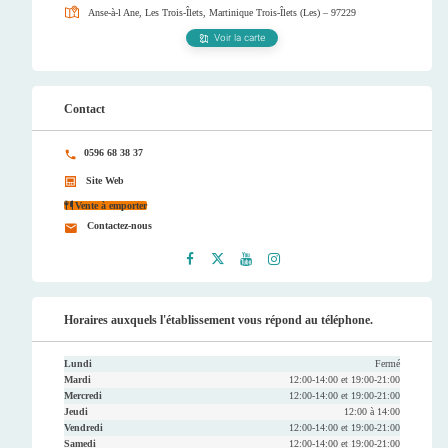
Anse-à-l Ane, Les Trois-Îlets, Martinique
Trois-Îlets (Les) – 97229
Voir la carte
Contact
0596 68 38 37
Site Web
Vente à emporter
Contactez-nous
Faceb
Twitt
Youtu
Instag
ook
er
be
ram
Horaires auxquels l'établissement vous répond au téléphone.
Lundi
Fermé
Mardi
12:00-14:00 et 19:00-21:00
Mercredi
12:00-14:00 et 19:00-21:00
Jeudi
12:00 à 14:00
Vendredi
12:00-14:00 et 19:00-21:00
Samedi
12:00-14:00 et 19:00-21:00