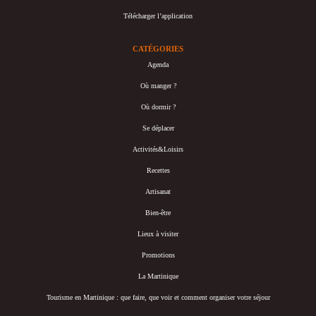
Télécharger l’application
CATÉGORIES
Agenda
Où manger ?
Où dormir ?
Se déplacer
Activités&Loisirs
Recettes
Artisanat
Bien-être
Lieux à visiter
Promotions
La Martinique
Tourisme en Martinique : que faire, que voir et comment organiser votre séjour