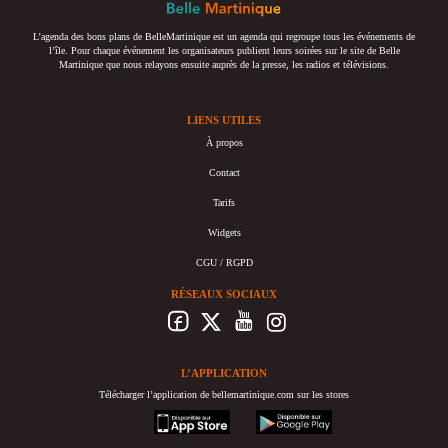
L’agenda des bons plans de BelleMartinique est un agenda qui regroupe tous les événements de
l’île. Pour chaque événement les organisateurs publient leurs soirées sur le site de Belle
Martinique que nous relayons ensuite auprès de la presse, les radios et télévisions.
LIENS UTILES
À propos
Contact
Tarifs
Widgets
CGU / RGPD
RÉSEAUX SOCIAUX
L’APPLICATION
Télécharger l’application de bellemartinique.com sur les stores
appstore
googleplay