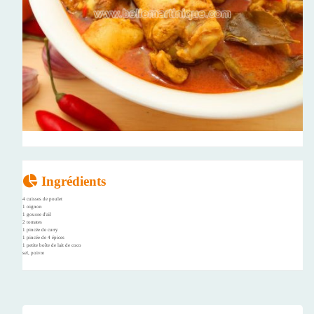
Ingrédients
4 cuisses de poulet
1 oignon
1 gousse d'ail
2 tomates
1 pincée de curry
1 pincée de 4 épices
1 petite boîte de lait de coco
sel, poivre