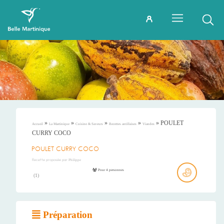
»
»
»
»
»
POULET
Accueil
La Martinique
Cuisine & Saveurs
Recettes antillaises
Viandes
CURRY COCO
POULET CURRY COCO
Recette proposée par
Philippe
Pour 4 personnes
(
1
)
Préparation