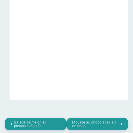
Salade de melon et
Mousse au chocolat et lait
pastèque épicée
de coco