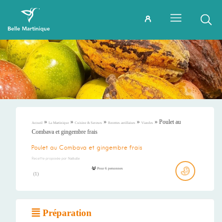
»
»
»
»
»
Poulet au
Accueil
La Martinique
Cuisine & Saveurs
Recettes antillaises
Viandes
Combava et gingembre frais
Poulet au Combava et gingembre frais
Recette proposée par
Nathalie
Pour 6 personnes
(
1
)
Préparation