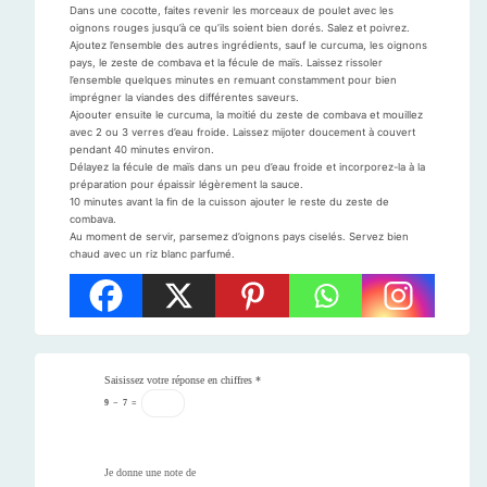
Dans une cocotte, faites revenir les morceaux de poulet avec les
oignons rouges jusqu’à ce qu’ils soient bien dorés. Salez et poivrez.
Ajoutez l’ensemble des autres ingrédients, sauf le curcuma, les oignons
pays, le zeste de combava et la fécule de maïs. Laissez rissoler
l’ensemble quelques minutes en remuant constamment pour bien
imprégner la viandes des différentes saveurs.
Ajoouter ensuite le curcuma, la moitié du zeste de combava et mouillez
avec 2 ou 3 verres d’eau froide. Laissez mijoter doucement à couvert
pendant 40 minutes environ.
Délayez la fécule de maïs dans un peu d’eau froide et incorporez-la à la
préparation pour épaissir légèrement la sauce.
10 minutes avant la fin de la cuisson ajouter le reste du zeste de
combava.
Au moment de servir, parsemez d’oignons pays ciselés. Servez bien
chaud avec un riz blanc parfumé.
Saisissez votre réponse en chiffres
*
9
−
7
=