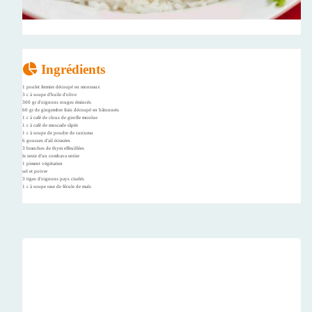
Ingrédients
1 poulet fermier découpé en morceaux
3 c à soupe d'huile d'olive
300 gr d'oignons rouges émincés
60 gr de gingembre frais découpé en bâtonnets
1 c à café de clous de girofle moulue
1 c à café de muscade râpée
1 c à soupe de poudre de curcuma
6 gousses d'ail écrasées
3 branches de thym effeuillées
le zeste d'un combava entier
1 piment végétarien
sel et poivre
3 tiges d'oignons pays ciselés
1 c à soupe rase de fécule de maïs