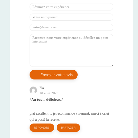
Flo
18 août 2023
Au top... délicieux.
plat excellent… je recommande vivement. merci à celui
qui a posté la recette.
RÉPONDRE
PARTAGER