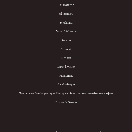
Où manger ?
Où dormir ?
Se déplacer
Activités&Loisirs
Recettes
Artisanat
Bien-être
Lieux à visiter
Promotions
La Martinique
Tourisme en Martinique : que faire, que voir et comment organiser votre séjour
Cuisine & Saveurs