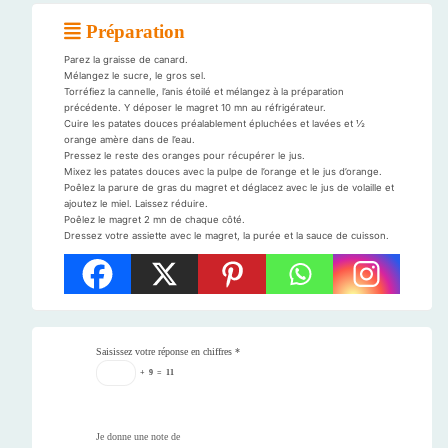
Préparation
Parez la graisse de canard.
Mélangez le sucre, le gros sel.
Torréfiez la cannelle, l’anis étoilé et mélangez à la préparation
précédente. Y déposer le magret 10 mn au réfrigérateur.
Cuire les patates douces préalablement épluchées et lavées et ½
orange amère dans de l’eau.
Pressez le reste des oranges pour récupérer le jus.
Mixez les patates douces avec la pulpe de l’orange et le jus d’orange.
Poêlez la parure de gras du magret et déglacez avec le jus de volaille et
ajoutez le miel. Laissez réduire.
Poêlez le magret 2 mn de chaque côté.
Dressez votre assiette avec le magret, la purée et la sauce de cuisson.
Saisissez votre réponse en chiffres
*
+
9
=
11