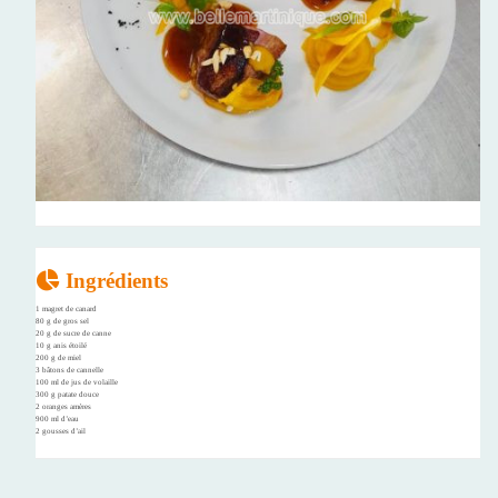
Ingrédients
1 magret de canard
80 g de gros sel
20 g de sucre de canne
10 g anis étoilé
200 g de miel
3 bâtons de cannelle
100 ml de jus de volaille
300 g patate douce
2 oranges amères
900 ml d’eau
2 gousses d’ail