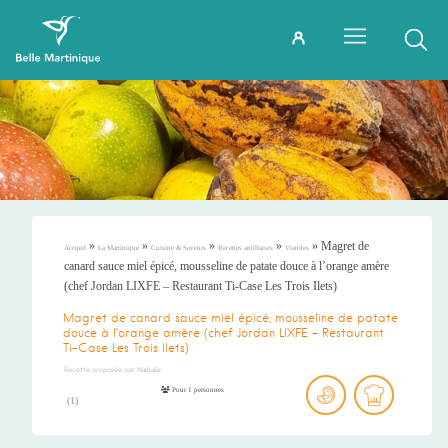
»
»
»
»
»
Magret de
Accueil
La Martinique
Cuisine & Saveurs
Recettes antillaises
Viandes
canard sauce miel épicé, mousseline de patate douce à l’orange amère
(chef Jordan LIXFE – Restaurant Ti-Case Les Trois Ilets)
Magret de canard sauce miel épicé, mousseline de patate
douce à l’orange amère (chef Jordan LIXFE – Restaurant
Ti-Case Les Trois Ilets)
Recette proposée par
Nathalie
Pour 1 personnes
(
1
)