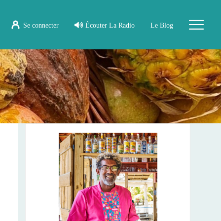
Se connecter
Écouter La Radio
Le Blog