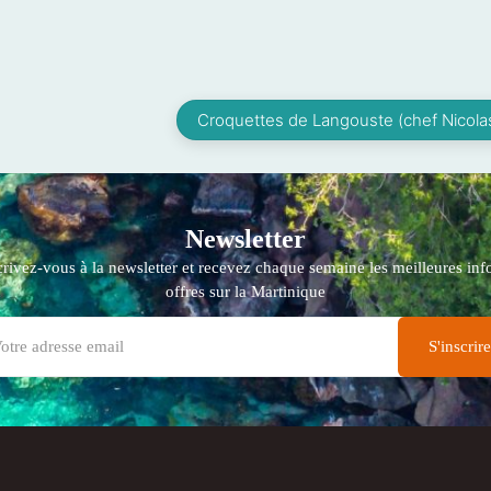
Croquettes de Langouste (chef Nicol
Newsletter
crivez-vous à la newsletter et recevez chaque semaine les meilleures info
offres sur la Martinique