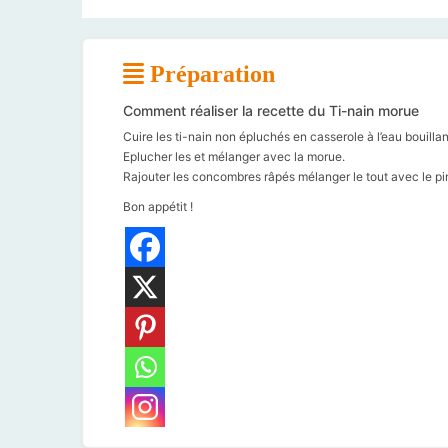
Préparation
Comment réaliser la recette du Ti-nain morue
Cuire les ti-nain non épluchés en casserole à l’eau bouill
Eplucher les et mélanger avec la morue.
Rajouter les concombres râpés mélanger le tout avec le pi
Bon appétit !