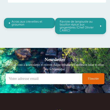
Acras aux crevettes et
Raviole de langouste au
giraumon
bouillon épicé aux
gingembres (Chef Olivier
LAMIC)
Newsletter
Inscrivez-vous à la newsletter et recevez chaque semaine les meilleures infos et offres
sur la Martinique