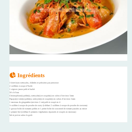
Ingrédients
3 écrevisses nettoyées, châtrées et précuites par personne
2 cuillères à soupe d’huile
1 oignon jaune pelé et haché
50 cl d’eau
Christophine(s) pelée(s), nettoyée(s) et coupée(s) en cubes d’environ 5mm
Papaye(s) verte(s) pelée(s), nettoyée(s) et coupée(s) en cubes d’environ 5mm
1 morceau de gingembre (environ 2 cm) pelé et coupé en 4
½ cuillère à soupe de poudre de curry (à défaut 2 cuillères à soupe de poudre de curcuma)
1 grosse boîte de tomates pelées et 1 petite boîte de concentré de tomate passées au mixer
1 piment fort (à défaut 6 piments végétariens équeutés et coupés en morceau)
Sel et poivre selon le goût