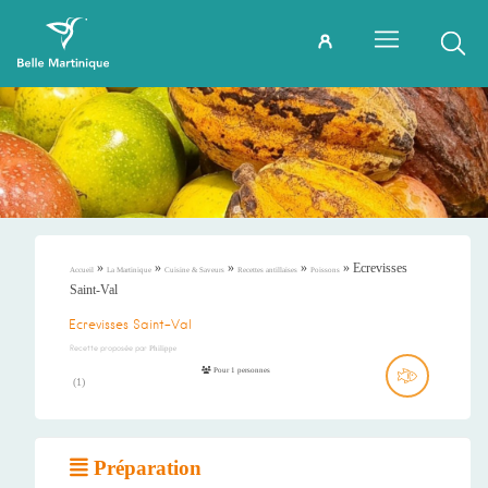
»
»
»
»
»
Ecrevisses
Accueil
La Martinique
Cuisine & Saveurs
Recettes antillaises
Poissons
Saint-Val
Ecrevisses Saint-Val
Recette proposée par
Philippe
Pour 1 personnes
(
1
)
Préparation