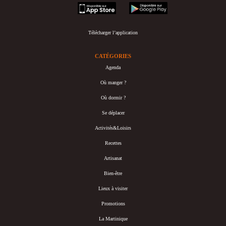
appstore
googleplay
Télécharger l’application
CATÉGORIES
Agenda
Où manger ?
Où dormir ?
Se déplacer
Activités&Loisirs
Recettes
Artisanat
Bien-être
Lieux à visiter
Promotions
La Martinique