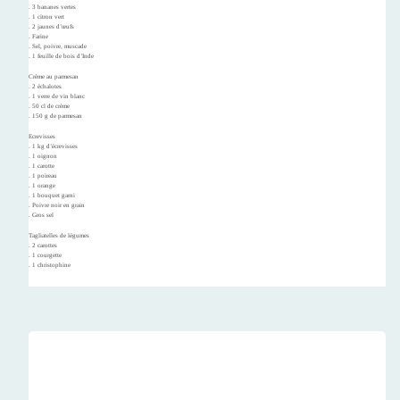
. 3 bananes vertes
. 1 citron vert
. 2 jaunes d’œufs
. Farine
. Sel, poivre, muscade
. 1 feuille de bois d’Inde
Crème au parmesan
. 2 échalotes
. 1 verre de vin blanc
. 50 cl de crème
. 150 g de parmesan
Ecrevisses
. 1 kg d’écrevisses
. 1 oignon
. 1 carotte
. 1 poireau
. 1 orange
. 1 bouquet garni
. Poivre noir en grain
. Gros sel
Tagliatelles de légumes
. 2 carottes
. 1 courgette
. 1 christophine