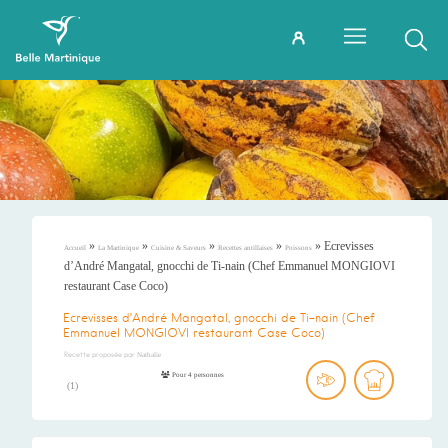
»
»
»
»
»
Ecrevisses
Accueil
La Martinique
Cuisine & Saveurs
Recettes antillaises
Poissons
d’André Mangatal, gnocchi de Ti-nain (Chef Emmanuel MONGIOVI
restaurant Case Coco)
Ecrevisses d’André Mangatal, gnocchi de Ti-nain (Chef
Emmanuel MONGIOVI restaurant Case Coco)
Recette proposée par
Nathalie
Pour 4 personnes
(
1
)