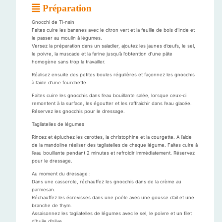
Préparation
Gnocchi de Ti-nain
Faites cuire les bananes avec le citron vert et la feuille de bois d’Inde et
le passer au moulin à légumes.
Versez la préparation dans un saladier, ajoutez les jaunes d’œufs, le sel,
le poivre, la muscade et la farine jusqu’à l’obtention d’une pâte
homogène sans trop la travailler.
Réalisez ensuite des petites boules régulières et façonnez les gnocchis
à l’aide d’une fourchette.
Faites cuire les gnocchis dans l’eau bouillante salée, lorsque ceux-ci
remontent à la surface, les égoutter et les raffraichir dans l’eau glacée.
Réservez les gnocchis pour le dressage.
Tagliatelles de légumes
Rincez et épluchez les carottes, la christophine et la courgette. A l’aide
de la mandoline réaliser des tagliatelles de chaque légume. Faites cuire à
l’eau bouillante pendant 2 minutes et refroidir immédiatement. Réservez
pour le dressage.
Au moment du dressage :
Dans une casserole, réchauffez les gnocchis dans de la crème au
parmesan.
Réchauffez les écrevisses dans une poêle avec une gousse d’ail et une
branche de thym.
Assaisonnez les tagliatelles de légumes avec le sel, le poivre et un filet
d’huile d’olive.