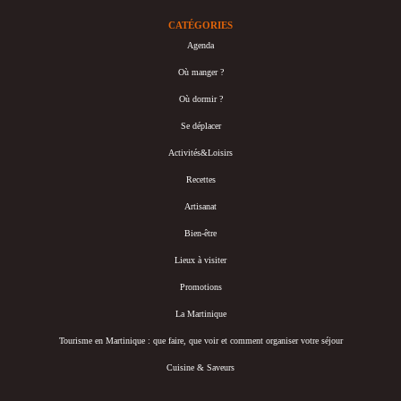
CATÉGORIES
Agenda
Où manger ?
Où dormir ?
Se déplacer
Activités&Loisirs
Recettes
Artisanat
Bien-être
Lieux à visiter
Promotions
La Martinique
Tourisme en Martinique : que faire, que voir et comment organiser votre séjour
Cuisine & Saveurs