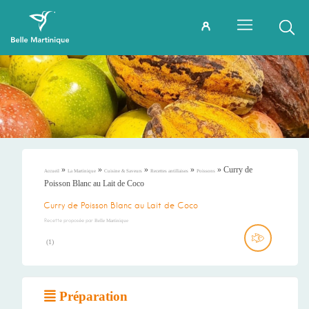
»
»
»
»
»
Curry de
Accueil
La Martinique
Cuisine & Saveurs
Recettes antillaises
Poissons
Poisson Blanc au Lait de Coco
Curry de Poisson Blanc au Lait de Coco
Recette proposée par
Belle Martinique
(
1
)
Préparation