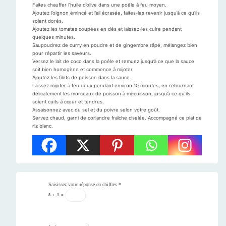
Faites chauffer l’huile d’olive dans une poêle à feu moyen.
Ajoutez l’oignon émincé et l’ail écrasée, faites-les revenir jusqu’à ce qu’ils
soient dorés.
Ajoutez les tomates coupées en dés et laissez-les cuire pendant
quelques minutes.
Saupoudrez de curry en poudre et de gingembre râpé, mélangez bien
pour répartir les saveurs.
Versez le lait de coco dans la poêle et remuez jusqu’à ce que la sauce
soit bien homogène et commence à mijoter.
Ajoutez les filets de poisson dans la sauce.
Laissez mijoter à feu doux pendant environ 10 minutes, en retournant
délicatement les morceaux de poisson à mi-cuisson, jusqu’à ce qu’ils
soient cuits à cœur et tendres.
Assaisonnez avec du sel et du poivre selon votre goût.
Servez chaud, garni de coriandre fraîche ciselée. Accompagné ce plat de
riz blanc.
Saisissez votre réponse en chiffres
*
8
+
1
=