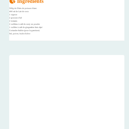
Ingrédients
500g de Filets de poisson blanc
400 ml de Lait de coco
1 oignon
2 gousses d'ail
2 tomates
2 cuillères à café de curry en poudre
1 cuillère à café de gingembre frais râpé
Coriandre fraîche (pour la garniture)
Sel, poivre, huile d'olive