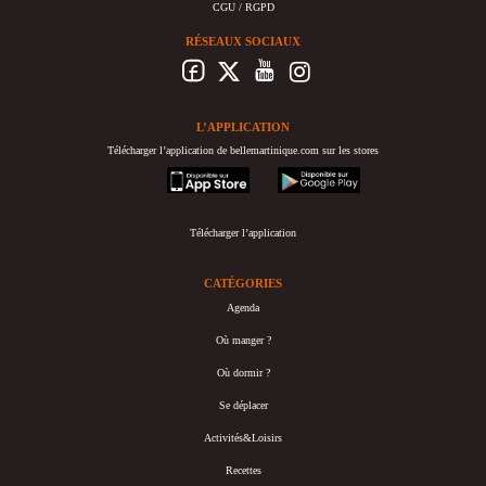
CGU / RGPD
RÉSEAUX SOCIAUX
L’APPLICATION
Télécharger l’application de bellemartinique.com sur les stores
appstore
googleplay
Télécharger l’application
CATÉGORIES
Agenda
Où manger ?
Où dormir ?
Se déplacer
Activités&Loisirs
Recettes