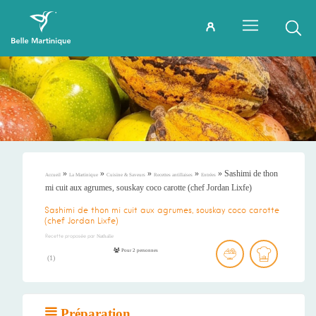
»
»
»
»
»
Sashimi de thon
Accueil
La Martinique
Cuisine & Saveurs
Recettes antillaises
Entrées
mi cuit aux agrumes, souskay coco carotte (chef Jordan Lixfe)
Sashimi de thon mi cuit aux agrumes, souskay coco carotte
(chef Jordan Lixfe)
Recette proposée par
Nathalie
Pour 2 personnes
(
1
)
Préparation