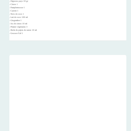
- Oignons pays 10 gr
- Citron 1
- Pamplemousse 1
- Carotte 1
- Noix de coco 1
- Lait de coco 100 ml
- Gingembre 1
- Jus de citron 10 ml
- Piment végétarien 3
- Huile de pépin de raisin 10 ml
- Gousse d’ail 1