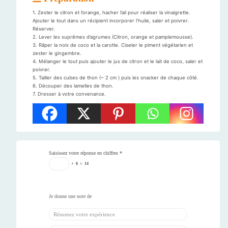
1. Zester le citron et l’orange, hacher l’ail pour réaliser la vinaigrette.
Ajouter le tout dans un récipient incorporer l’huile, saler et poivrer.
Réserver.
2. Lever les suprêmes d’agrumes (Citron, orange et pamplemousse).
3. Râper la noix de coco et la carotte. Ciseler le piment végétarien et
zester le gingembre.
4. Mélanger le tout puis ajouter le jus de citron et le lait de coco, saler et
poivrer.
5. Tailler des cubes de thon (~ 2 cm ) puis les snacker de chaque côté.
6. Découper des lamelles de thon.
7. Dresser à votre convenance.
Saisissez votre réponse en chiffres
*
+
6
=
14