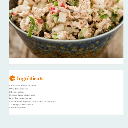
Ingrédients
1 petite boite de thon au naturel
100 g de fromage frais
1/2 oignon rouge
Quelques tiges d’oignon pays
Le jus d'un demi-citron vert
1 pincée de sel, de poivre, de curcuma et de gingembre
2 c. à soupe d’huile d’olive
1 piment végétarien