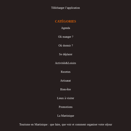
Télécharger l’application
CATÉGORIES
Agenda
Où manger ?
Où dormir ?
Se déplacer
Activités&Loisirs
Recettes
Artisanat
Bien-être
Lieux à visiter
Promotions
La Martinique
Tourisme en Martinique : que faire, que voir et comment organiser votre séjour