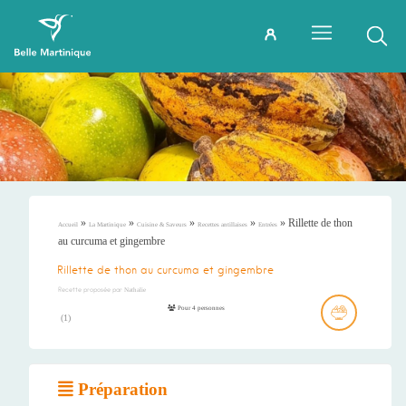
»
»
»
»
»
Rillette de thon
Accueil
La Martinique
Cuisine & Saveurs
Recettes antillaises
Entrées
au curcuma et gingembre
Rillette de thon au curcuma et gingembre
Recette proposée par
Nathalie
Pour 4 personnes
(
1
)
Préparation