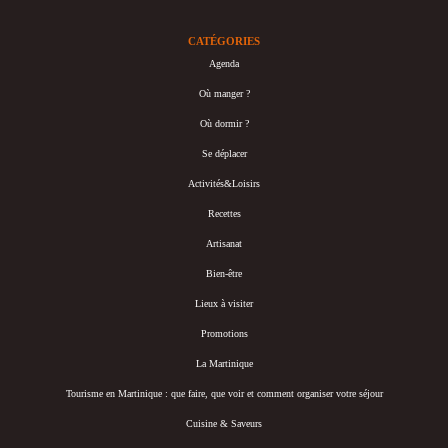
CATÉGORIES
Agenda
Où manger ?
Où dormir ?
Se déplacer
Activités&Loisirs
Recettes
Artisanat
Bien-être
Lieux à visiter
Promotions
La Martinique
Tourisme en Martinique : que faire, que voir et comment organiser votre séjour
Cuisine & Saveurs