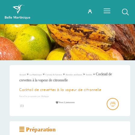
»
»
»
»
»
Cocktail de
Accueil
La Martinique
Cuisine & Saveurs
Recettes antillaises
Entrées
crevettes à la vapeur de citronnelle
Cocktail de crevettes à la vapeur de citronnelle
Recette proposée par
Philippe
Pour 2 personnes
(
1
)
Préparation