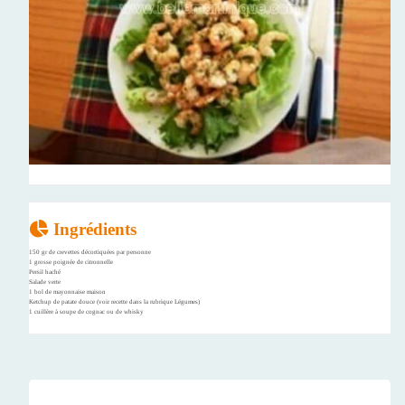
Ingrédients
150 gr de crevettes décortiquées par personne
1 grosse poignée de citronnelle
Persil haché
Salade verte
1 bol de mayonnaise maison
Ketchup de patate douce (voir recette dans la rubrique Légumes)
1 cuillère à soupe de cognac ou de whisky