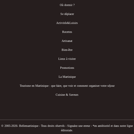
Où dormir ?
Se déplacer
Activités&Loisirs
Recettes
Artisanat
Bien-être
Lieux à visiter
Promotions
La Martinique
Tourisme en Martinique : que faire, que voir et comment organiser votre séjour
Cuisine & Saveurs
© 2005-2026- Bellemartinique - Tous droits réservés -
Signalez une erreur
-
*en antériorité et dans notre ligne
éditoriale.