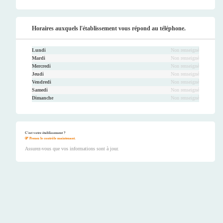
Horaires auxquels l'établissement vous répond au téléphone.
Lundi
Non renseigné
Mardi
Non renseigné
Mercredi
Non renseigné
Jeudi
Non renseigné
Vendredi
Non renseigné
Samedi
Non renseigné
Dimanche
Non renseigné
C'est votre établissement ?
Prenez le contrôle maintenant.
Assurez-vous que vos informations sont à jour.