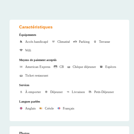
Caractéristiques
Équipements
Accès handicapé
Climatisé
Parking
Terrasse
Wifi
Moyens de paiement acceptés
American Express
CB
Chèque déjeuner
Espèces
Ticket restaurant
Services
À emporter
Déjeuner
Livraison
Petit-Déjeuner
Langues parlées
Anglais
Créole
Français
Photos