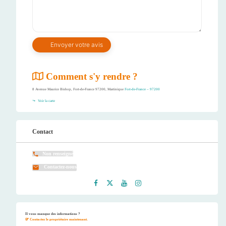
Comment s'y rendre ?
8 Avenue Maurice Bishop, Fort-de-France 97200, Martinique
Fort-de-France – 97200
Voir la carte
Contact
Non renseigné
Contactez-nous
Faceb
Twitt
Youtu
Instag
ook
er
be
ram
Il vous manque des informations ?
Contactez le propriétaire maintenant.