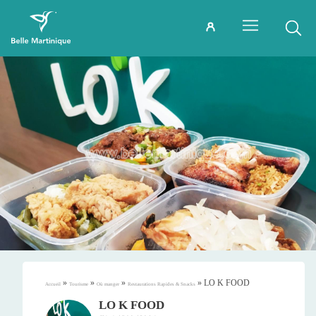
»
»
»
»
LO K FOOD
Accueil
Tourisme
Où manger
Restaurations Rapides & Snacks
LO K FOOD