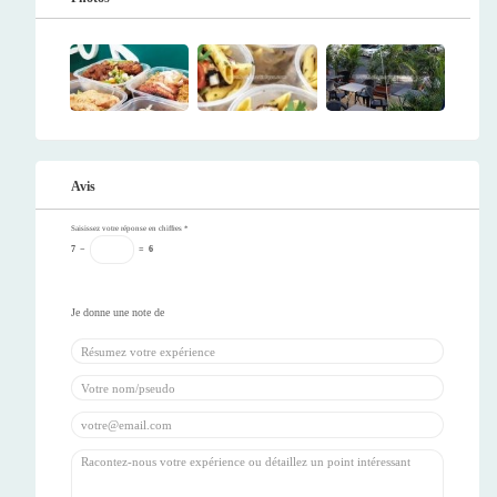
Avis
Saisissez votre réponse en chiffres
*
7
−
=
6