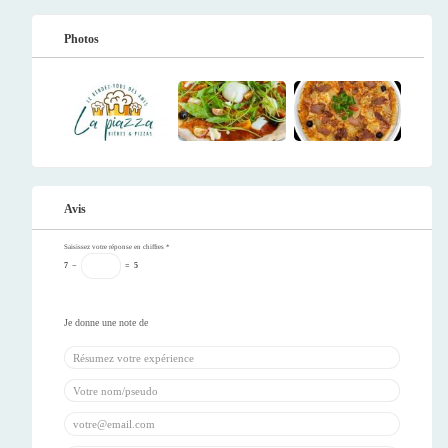
Photos
Avis
Saisissez votre réponse en chiffres
*
7
−
=
5