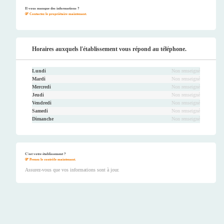
ook
er
be
ram
Il vous manque des informations ?
Contactez le propriétaire maintenant.
Horaires auxquels l'établissement vous répond au téléphone.
Lundi
Non renseigné
Mardi
Non renseigné
Mercredi
Non renseigné
Jeudi
Non renseigné
Vendredi
Non renseigné
Samedi
Non renseigné
Dimanche
Non renseigné
C'est votre établissement ?
Prenez le contrôle maintenant.
Assurez-vous que vos informations sont à jour.