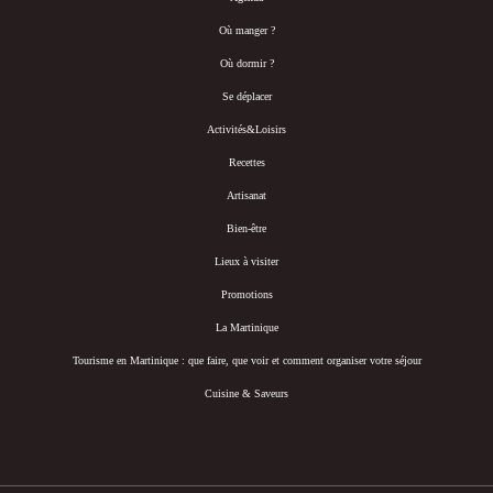
Où manger ?
Où dormir ?
Se déplacer
Activités&Loisirs
Recettes
Artisanat
Bien-être
Lieux à visiter
Promotions
La Martinique
Tourisme en Martinique : que faire, que voir et comment organiser votre séjour
Cuisine & Saveurs