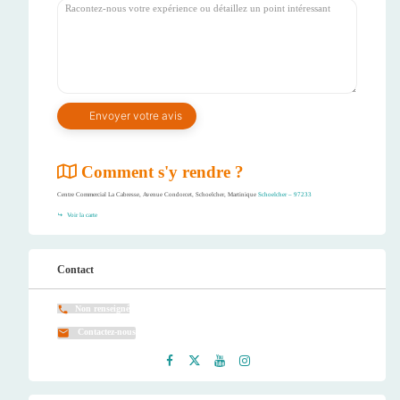
Comment s'y rendre ?
Centre Commercial La Cabresse, Avenue Condorcet, Schoelcher, Martinique
Schoelcher – 97233
Voir la carte
Contact
Non renseigné
Contactez-nous
Faceb
Twitt
Youtu
Instag