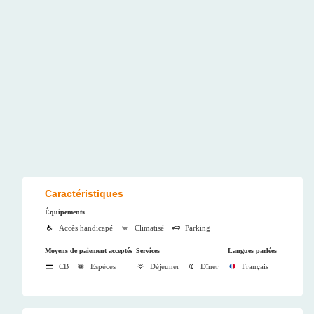
Caractéristiques
Équipements
Accès handicapé
Climatisé
Parking
Moyens de paiement acceptés
Services
Langues parlées
CB
Espèces
Déjeuner
Dîner
Français