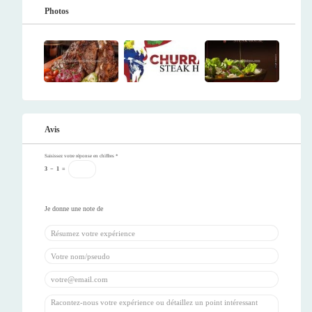
Photos
Avis
Saisissez votre réponse en chiffres
*
3
−
1
=