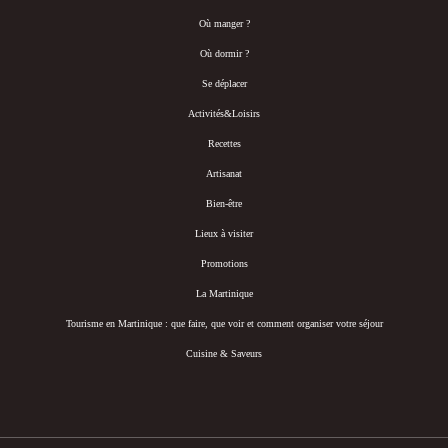
Où manger ?
Où dormir ?
Se déplacer
Activités&Loisirs
Recettes
Artisanat
Bien-être
Lieux à visiter
Promotions
La Martinique
Tourisme en Martinique : que faire, que voir et comment organiser votre séjour
Cuisine & Saveurs