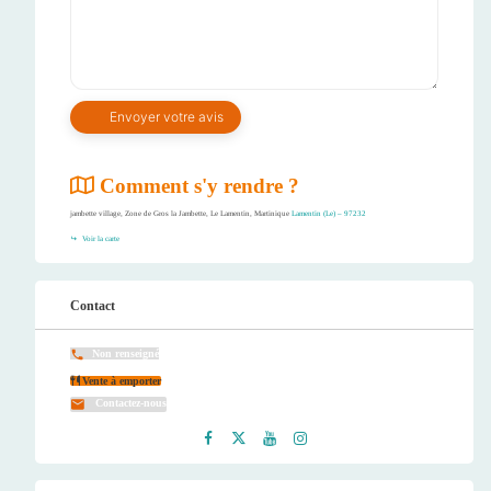
Comment s'y rendre ?
jambette village, Zone de Gros la Jambette, Le Lamentin, Martinique
Lamentin (Le) – 97232
Voir la carte
Contact
Non renseigné
Vente à emporter
Contactez-nous
Faceb
Twitt
Youtu
Instag