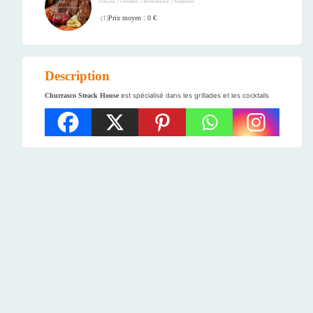
/
/
/
Français
Grillades
International
Saladeries
Prix moyen : 0 €
(
1
)
Description
Churrasco Steack House
est spécialisé dans les grillades et les cocktails