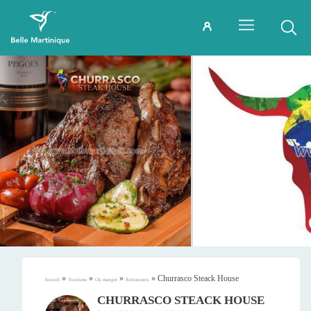
»
»
»
»
Churrasco Steack House
Accueil
Tourisme
Où manger
Restaurants
CHURRASCO STEACK HOUSE