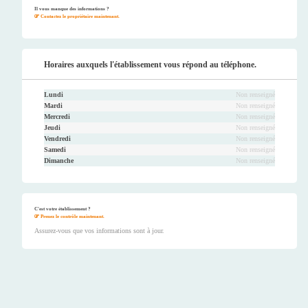
ook
er
be
ram
Il vous manque des informations ?
Contactez le propriétaire maintenant.
Horaires auxquels l'établissement vous répond au téléphone.
Lundi
Non renseigné
Mardi
Non renseigné
Mercredi
Non renseigné
Jeudi
Non renseigné
Vendredi
Non renseigné
Samedi
Non renseigné
Dimanche
Non renseigné
C'est votre établissement ?
Prenez le contrôle maintenant.
Assurez-vous que vos informations sont à jour.