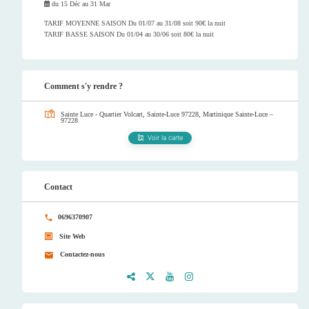
du
15 Déc
au
31 Mar
TARIF MOYENNE SAISON Du 01/07 au 31/08 soit 90€ la nuit
TARIF BASSE SAISON Du 01/04 au 30/06 soit 80€ la nuit
Comment s'y rendre ?
Sainte Luce - Quartier Volcart, Sainte-Luce 97228, Martinique
Sainte-Luce –
97228
Voir la carte
Contact
0696370907
Site Web
Contactez-nous
Faceb
Twitt
Youtu
Instag