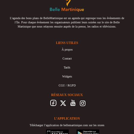
L’agenda des bons plans de BelleMartinique est un agenda qui regroupe tous les événements de
l’île. Pour chaque événement les organisateurs publient leurs soirées sur le site de Belle
Martinique que nous relayons ensuite auprès de la presse, les radios et télévisions.
LIENS UTILES
À propos
Contact
Tarifs
Widgets
CGU / RGPD
RÉSEAUX SOCIAUX
L’APPLICATION
Télécharger l’application de bellemartinique.com sur les stores
appstore
googleplay