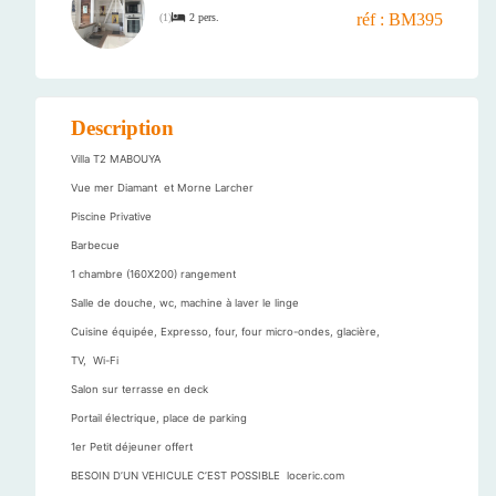
réf : BM395
2 pers.
(
1
)
Description
Villa T2 MABOUYA
Vue mer Diamant et Morne Larcher
Piscine Privative
Barbecue
1 chambre (160X200) rangement
Salle de douche, wc, machine à laver le linge
Cuisine équipée, Expresso, four, four micro-ondes, glacière,
TV, Wi-Fi
Salon sur terrasse en deck
Portail électrique, place de parking
1er Petit déjeuner offert
BESOIN D’UN VEHICULE C’EST POSSIBLE loceric.com