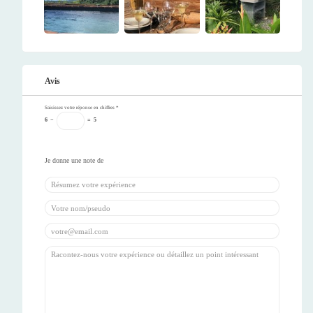
Avis
Saisissez votre réponse en chiffres
*
6
−
=
5