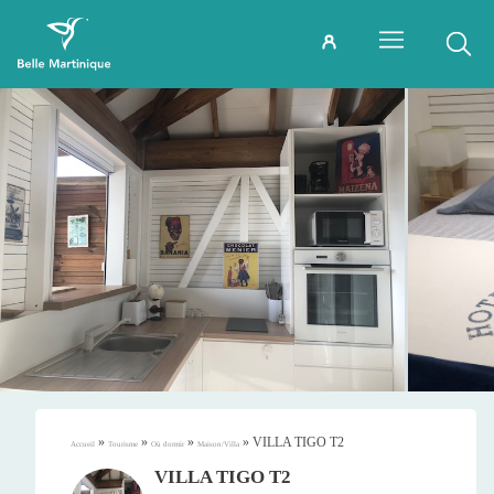
»
»
»
»
VILLA TIGO T2
Accueil
Tourisme
Où dormir
Maison/Villa
VILLA TIGO T2