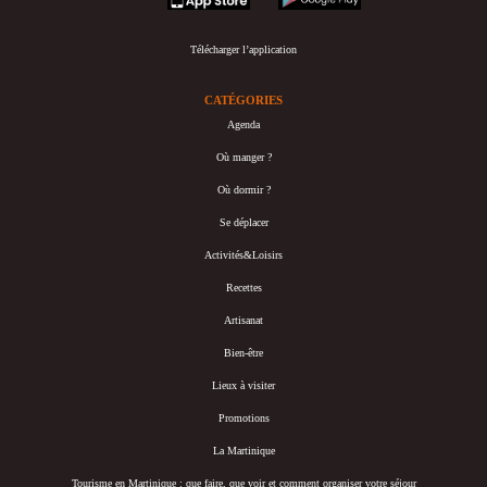
Télécharger l’application
CATÉGORIES
Agenda
Où manger ?
Où dormir ?
Se déplacer
Activités&Loisirs
Recettes
Artisanat
Bien-être
Lieux à visiter
Promotions
La Martinique
Tourisme en Martinique : que faire, que voir et comment organiser votre séjour