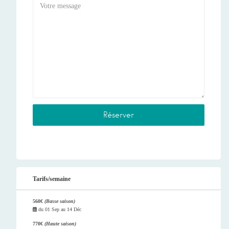
Tarifs/semaine
560€
(Basse saison)
du
01 Sep
au
14 Déc
770€
(Haute saison)