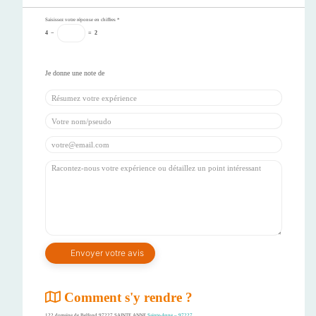
Saisissez votre réponse en chiffres
*
4
−
=
2
Comment s'y rendre ?
122 domaine de Belfond 97227 SAINTE ANNE
Sainte-Anne – 97227