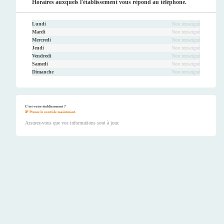
Horaires auxquels l'établissement vous répond au téléphone.
Lundi
Non renseigné
Mardi
Non renseigné
Mercredi
Non renseigné
Jeudi
Non renseigné
Vendredi
Non renseigné
Samedi
Non renseigné
Dimanche
Non renseigné
C'est votre établissement ?
Prenez le contrôle maintenant.
Assurez-vous que vos informations sont à jour.