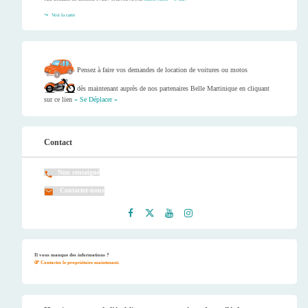
Voir la carte
Pensez à faire vos demandes de location de voitures ou motos
dès maintenant auprès de nos partenaires Belle Martinique en cliquant
sur ce lien
« Se Déplacer »
Contact
Non renseigné
Contactez-nous
Faceb
Twitt
Youtu
Instag
ook
er
be
ram
Il vous manque des informations ?
Contactez le propriétaire maintenant.