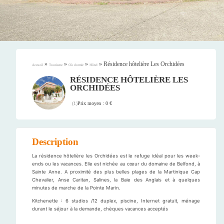
»
»
»
»
Résidence hôtelière Les Orchidées
Accueil
Tourisme
Où dormir
Hôtel
RÉSIDENCE HÔTELIÈRE LES
ORCHIDÉES
Prix moyen : 0 €
(
1
)
Description
La résidence hôtelière les Orchidées est le refuge idéal pour les week-
ends ou les vacances. Elle est nichée au cœur du domaine de Belfond, à
Sainte Anne. A proximité des plus belles plages de la Martinique Cap
Chevalier, Anse Caritan, Salines, la Baie des Anglais et à quelques
minutes de marche de la Pointe Marin.
Kitchenette : 6 studios /12 duplex, piscine, Internet gratuit, ménage
durant le séjour à la demande, chèques vacances acceptés