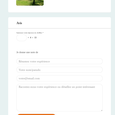
Avis
Saisissez votre réponse en chiffres
*
+
4
=
13