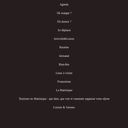
Agenda
Où manger ?
Où dormir ?
Se déplacer
Activités&Loisirs
Recettes
Artisanat
Bien-être
Lieux à visiter
Promotions
La Martinique
Tourisme en Martinique : que faire, que voir et comment organiser votre séjour
Cuisine & Saveurs