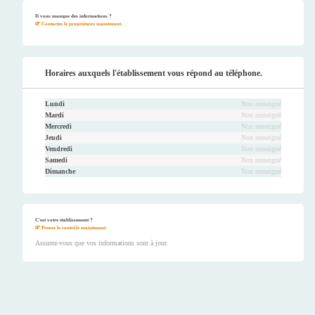
Faceb
Twitt
Youtu
Instag
ook
er
be
ram
Il vous manque des informations ?
Contactez le propriétaire maintenant.
Horaires auxquels l'établissement vous répond au téléphone.
Lundi
Non renseigné
Mardi
Non renseigné
Mercredi
Non renseigné
Jeudi
Non renseigné
Vendredi
Non renseigné
Samedi
Non renseigné
Dimanche
Non renseigné
C'est votre établissement ?
Prenez le contrôle maintenant.
Assurez-vous que vos informations sont à jour.