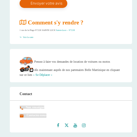
Comment s'y rendre ?
1 rue de la Plage 97228 SAINTE LUCE
Sainte-Luce – 97228
Voir la carte
Pensez à faire vos demandes de location de voitures ou motos
dès maintenant auprès de nos partenaires Belle Martinique en cliquant
sur ce lien
« Se Déplacer »
Contact
Non renseigné
Contactez-nous