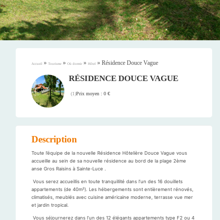
»
»
»
»
Résidence Douce Vague
Accueil
Tourisme
Où dormir
Hôtel
RÉSIDENCE DOUCE VAGUE
Prix moyen : 0 €
(
1
)
Description
Toute l’équipe de la nouvelle Résidence Hôtelière Douce Vague vous
accueille au sein de sa nouvelle résidence au bord de la plage 2ème
anse Gros Raisins à Sainte-Luce .
Vous serez accueillis en toute tranquillité dans l’un des 16 douillets
appartements (de 40m²). Les hébergements sont entièrement rénovés,
climatisés, meublés avec cuisine américaine moderne, terrasse vue mer
et jardin tropical.
Vous séjournerez dans l’un des 12 élégants appartements type F2 ou 4