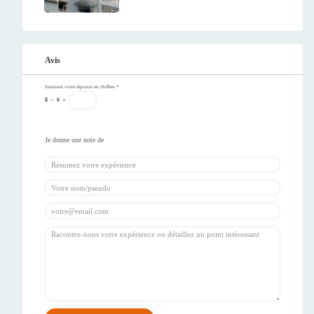
Avis
Saisissez votre réponse en chiffres
*
8
−
6
=