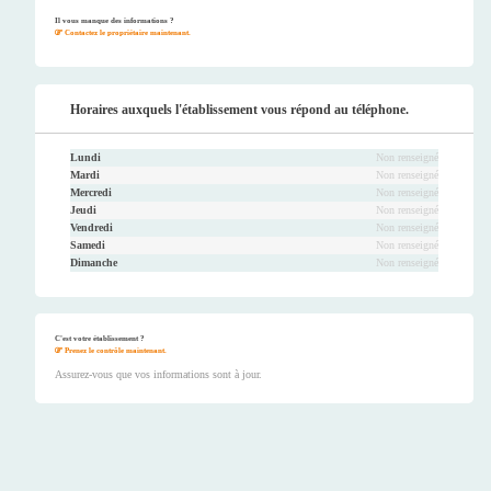
Faceb
Twitt
Youtu
Instag
ook
er
be
ram
Il vous manque des informations ?
Contactez le propriétaire maintenant.
Horaires auxquels l'établissement vous répond au téléphone.
Lundi
Non renseigné
Mardi
Non renseigné
Mercredi
Non renseigné
Jeudi
Non renseigné
Vendredi
Non renseigné
Samedi
Non renseigné
Dimanche
Non renseigné
C'est votre établissement ?
Prenez le contrôle maintenant.
Assurez-vous que vos informations sont à jour.