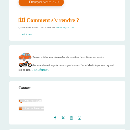
Comment s'y rendre ?
Quartier pointe Faula 97280 LE VAUCLIN
Vauclin (Le) – 97280
Voir la carte
Pensez à faire vos demandes de location de voitures ou motos
dès maintenant auprès de nos partenaires Belle Martinique en cliquant
sur ce lien
« Se Déplacer »
Contact
Non renseigné
Contactez-nous