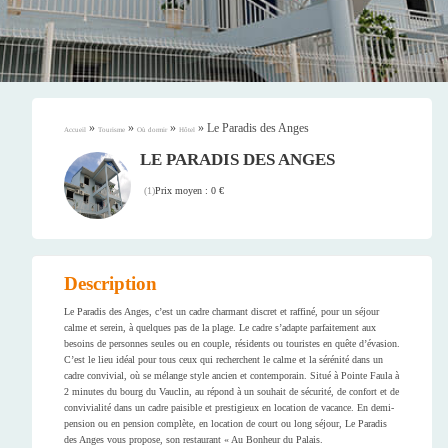
»
»
»
»
Le Paradis des Anges
Accueil
Tourisme
Où dormir
Hôtel
LE PARADIS DES ANGES
Prix moyen : 0 €
(
1
)
Description
Le Paradis des Anges, c’est un cadre charmant discret et raffiné, pour un séjour
calme et serein, à quelques pas de la plage. Le cadre s’adapte parfaitement aux
besoins de personnes seules ou en couple, résidents ou touristes en quête d’évasion.
C’est le lieu idéal pour tous ceux qui recherchent le calme et la sérénité dans un
cadre convivial, où se mélange style ancien et contemporain. Situé à Pointe Faula à
2 minutes du bourg du Vauclin, au répond à un souhait de sécurité, de confort et de
convivialité dans un cadre paisible et prestigieux en location de vacance. En demi-
pension ou en pension complète, en location de court ou long séjour, Le Paradis
des Anges vous propose, son restaurant « Au Bonheur du Palais.