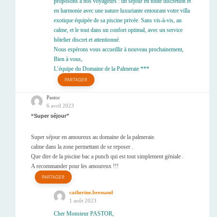
proposons à nos voyageurs : un séjour en toute discrétion et
en harmonie avec une nature luxuriante entourant votre villa
exotique équipée de sa piscine privée. Sans vis-à-vis, au
calme, et le tout dans un confort optimal, avec un service
hôtelier discret et attentionné.
Nous espérons vous accueillir à nouveau prochainement,
Bien à vous,
L’équipe du Domaine de la Palmeraie ***
PARTAGER
Pastor
6 avril 2023
Super séjour
Super séjour en amoureux au domaine de la palmeraie.
calme dans la zone permettant de se reposer .
Que dire de la piscine bac a punch qui est tout simplement géniale .
A recommander pour les amoureux !!!
PARTAGER
catherine.bressand
1 août 2023
Cher Monsieur PASTOR,