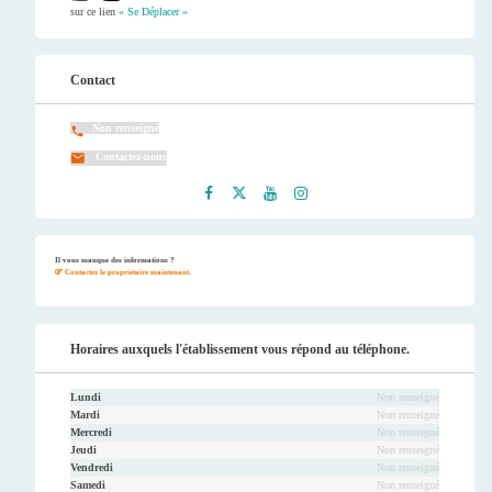
sur ce lien
« Se Déplacer »
Contact
Non renseigné
Contactez-nous
Faceb
Twitt
Youtu
Instag
ook
er
be
ram
Il vous manque des informations ?
Contactez le propriétaire maintenant.
Horaires auxquels l'établissement vous répond au téléphone.
Lundi
Non renseigné
Mardi
Non renseigné
Mercredi
Non renseigné
Jeudi
Non renseigné
Vendredi
Non renseigné
Samedi
Non renseigné