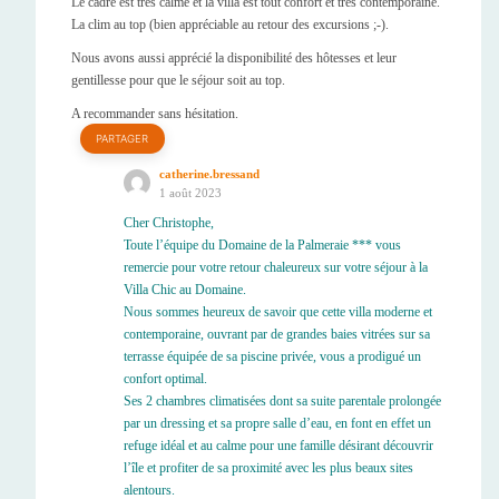
Le cadre est très calme et la villa est tout confort et très contemporaine.
La clim au top (bien appréciable au retour des excursions ;-).
Nous avons aussi apprécié la disponibilité des hôtesses et leur
gentillesse pour que le séjour soit au top.
A recommander sans hésitation.
PARTAGER
catherine.bressand
1 août 2023
Cher Christophe,
Toute l’équipe du Domaine de la Palmeraie *** vous
remercie pour votre retour chaleureux sur votre séjour à la
Villa Chic au Domaine.
Nous sommes heureux de savoir que cette villa moderne et
contemporaine, ouvrant par de grandes baies vitrées sur sa
terrasse équipée de sa piscine privée, vous a prodigué un
confort optimal.
Ses 2 chambres climatisées dont sa suite parentale prolongée
par un dressing et sa propre salle d’eau, en font en effet un
refuge idéal et au calme pour une famille désirant découvrir
l’île et profiter de sa proximité avec les plus beaux sites
alentours.