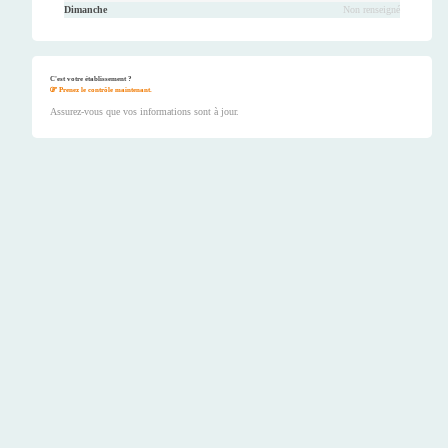
Dimanche
Non renseigné
C'est votre établissement ?
Prenez le contrôle maintenant.
Assurez-vous que vos informations sont à jour.