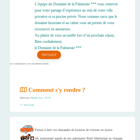
L’équipe du Domaine de la Palmeraie *** vous remercie
pour votre partage d’expérience au sein de votre villa
privative et sa piscine privée. Nous sommes ravis que le
domaine luxuriant et au calme vous ait permis de vous
ressourcer en amoureux.
Au plaisir de vous accueillir lors d’un prochain séjour,
Bien cordialement,
le Domaine de la Palmeraie ***
PARTAGER
Les commentaires sont actuellement fermés.
Comment s'y rendre ?
Martinique
Diamant (Le) – 97223
Voir la carte
Pensez à faire vos demandes de location de voitures ou motos
dès maintenant auprès de nos partenaires Belle Martinique en cliquant