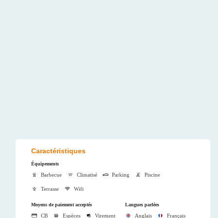
Caractéristiques
Équipements
Barbecue
Climatisé
Parking
Piscine
Terrasse
Wifi
Moyens de paiement acceptés
Langues parlées
CB
Espèces
Virement
Anglais
Français