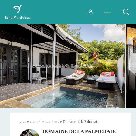
»
»
»
»
Domaine de la Palmeraie
Accueil
Tourisme
Où dormir
Hôtel
DOMAINE DE LA PALMERAIE