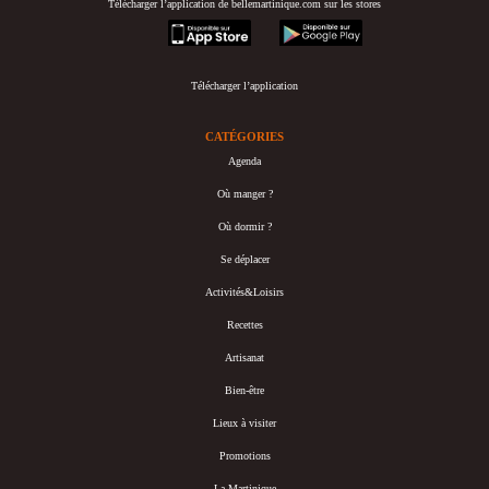
Télécharger l’application de bellemartinique.com sur les stores
appstore
googleplay
Télécharger l’application
CATÉGORIES
Agenda
Où manger ?
Où dormir ?
Se déplacer
Activités&Loisirs
Recettes
Artisanat
Bien-être
Lieux à visiter
Promotions
La Martinique