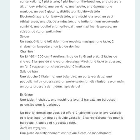
conservations, 1 plat à tarte, 1 plat four, un tire-bouchon, une presse à
ail, un ouvre-boite, une serviette, une lavette, une éponge, une
manique, un bac à glaçons, distributeur liquide-vaisselle
Electroménagers: Un lave-vaisselle, une machine à laver, un petit
réfrigérateur, une plaque à induction, une hotte, un four micro-onde
combiné, une bouilloire, un grille-pain, une machine Nespresso, un
cuiseur de riz, un petit mixer
Séjour
Un canapé-lit, une télévision, une enceinte musique, une table, 2
chaises, un lampadaire, un jeu de domino
Chambre
Un Lit 160 x 200 cm, 4 oreillers, linge de lit, Grand plaid, 2 tables de
chevet, 2 lampes de chevet, un dressing, Miroir, une table à repasser,
un fer à repasser, un chausse-pied, Climatisation
Salle de bain
Une douche à l’italienne, une baignoire, un porte-serviette, une
poubelle, miroir grossissant, un porte-savon, un distributeur savon main,
un porte brosse à dent, deux tapis de bain
Extérieur
Une table, 4 chaises, une machine à laver, 2 transats, un barbecue,
ustensiles pour le barbecue
Un petit kit démarrage vous est offert: 2 tablettes pour le lave-vaisselle
et le lave linge, un peu de liquide vaisselle, 2 carrés d’allume feu pour le
barbecue, 4 sucres et 4 dosettes café.
Accès des voyageurs
Une place de stationnement est prévue à cote de l’appartement.