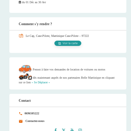
du
01 Déc
au
30 Avr
Comment s'y rendre ?
Le Cap, Case-Pilote, Martinique
Case-Pilote – 97222
Voir la carte
Pensez à faire vos demandes de location de voitures ou motos
dès maintenant auprès de nos partenaires Belle Martinique en cliquant
sur ce lien
« Se Déplacer »
Contact
0696505222
Contactez-nous