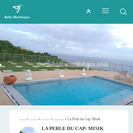
»
»
»
»
La Perle du Cap: Misik
Accueil
Tourisme
Où dormir
Appartement
LA PERLE DU CAP: MISIK