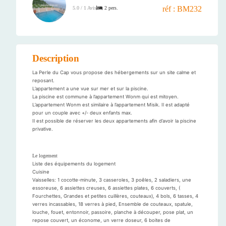
réf : BM232
2 pers.
5.0 / 1 Avis
Description
La Perle du Cap vous propose des hébergements sur un site calme et
reposant.
L’appartement a une vue sur mer et sur la piscine.
La piscine est commune à l’appartement Wonm qui est mitoyen.
L’appartement Wonm est similaire à l’appartement Misik. Il est adapté
pour un couple avec +/- deux enfants max.
Il est possible de réserver les deux appartements afin d’avoir la piscine
privative.
Le logement
Liste des équipements du logement
Cuisine
Vaisselles: 1 cocotte-minute, 3 casseroles, 3 poêles, 2 saladiers, une
essoreuse, 6 assiettes creuses, 6 assiettes plates, 6 couverts, (
Fourchettes, Grandes et petites cuillères, couteaux), 4 bols, 6 tasses, 4
verres incassables, 18 verres à pied, Ensemble de couteaux, spatule,
louche, fouet, entonnoir, passoire, planche à découper, pose plat, un
repose couvert, un économe, un verre doseur, 6 boites de