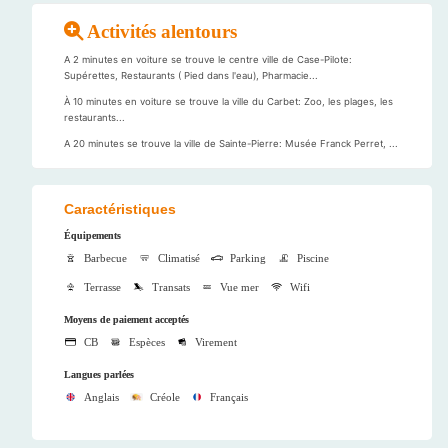
Activités alentours
A 2 minutes en voiture se trouve le centre ville de Case-Pilote:
Supérettes, Restaurants ( Pied dans l'eau), Pharmacie...
À 10 minutes en voiture se trouve la ville du Carbet: Zoo, les plages, les
restaurants...
A 20 minutes se trouve la ville de Sainte-Pierre: Musée Franck Perret, ...
Caractéristiques
Équipements
Barbecue
Climatisé
Parking
Piscine
Terrasse
Transats
Vue mer
Wifi
Moyens de paiement acceptés
CB
Espèces
Virement
Langues parlées
Anglais
Créole
Français