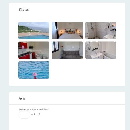
Photos
Avis
Saisissez votre réponse en chiffres
*
+
1
=
6