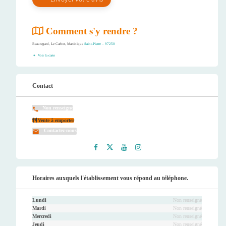
Comment s'y rendre ?
Beauregard, Le Carbet, Martinique
Saint-Pierre – 97250
Voir la carte
Contact
Non renseigné
Vente à emporter
Contactez-nous
Faceb
Twitt
Youtu
Instag
ook
er
be
ram
Horaires auxquels l'établissement vous répond au téléphone.
Lundi
Non renseigné
Mardi
Non renseigné
Mercredi
Non renseigné
Jeudi
Non renseigné