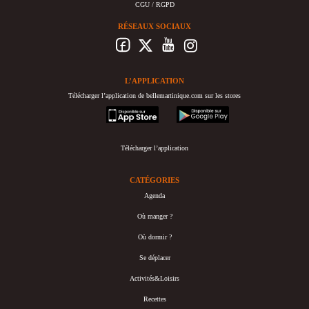
CGU / RGPD
RÉSEAUX SOCIAUX
L’APPLICATION
Télécharger l’application de bellemartinique.com sur les stores
appstore
googleplay
Télécharger l’application
CATÉGORIES
Agenda
Où manger ?
Où dormir ?
Se déplacer
Activités&Loisirs
Recettes