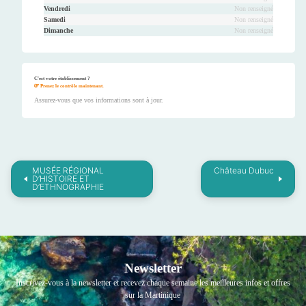
Vendredi
Non renseigné
Samedi
Non renseigné
Dimanche
Non renseigné
C'est votre établissement ?
Prenez le contrôle maintenant.
Assurez-vous que vos informations sont à jour.
MUSÉE RÉGIONAL
Château Dubuc
D’HISTOIRE ET
D’ETHNOGRAPHIE
Newsletter
Inscrivez-vous à la newsletter et recevez chaque semaine les meilleures infos et offres
sur la Martinique