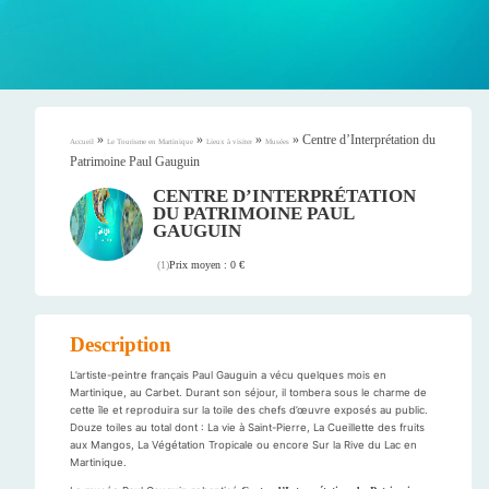
»
»
»
»
Centre d’Interprétation du
Accueil
Le Tourisme en Martinique
Lieux à visiter
Musées
Patrimoine Paul Gauguin
CENTRE D’INTERPRÉTATION
DU PATRIMOINE PAUL
GAUGUIN
Prix moyen : 0 €
(
1
)
Description
L’artiste-peintre français Paul Gauguin a vécu quelques mois en
Martinique, au Carbet. Durant son séjour, il tombera sous le charme de
cette île et reproduira sur la toile des chefs d’œuvre exposés au public.
Douze toiles au total dont : La vie à Saint-Pierre, La Cueillette des fruits
aux Mangos, La Végétation Tropicale ou encore Sur la Rive du Lac en
Martinique.