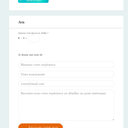
Avis
Saisissez votre réponse en chiffres
*
8
−
3
=