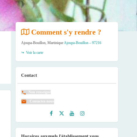
Comment s'y rendre ?
Ajoupa-Bouillon, Martinique
Ajoupa-Bouillon – 97216
Voir la carte
Contact
Non renseigné
Contactez-nous
Faceb
Twitte
Youtu
Instag
ook
r
be
ram
Horaires auxquels l'établissement vous