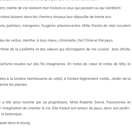
t, miette de vie relatant mon histoire à ceux qui passent ou qui s’arrêtent.
rètes laissent dans les chemins sinueux leur dépouille de trente ans.
ia, palmiers, manguiers, fougères arborescentes. Mille frisotis de miel circulent
es de vertus, menthe, à tous maux, citronnelle, thé Chine et thé pays.
thme de la cueillette et des odeurs qui s’échappent de ma cuisine : bois d’Inde,
parfums nouées sur des fils imaginaires. En notes de cœur et notes de tête, le
es à la lumière bienfaisante du soleil, à l’ombre légèrement voilée. Jardin de la
ntre les plantes.
sse a été ainsi nommé par sa propriétaire, Mme Roberte Servé. Passionnée et
n imagination de chanter la vie. Elle traduit son amour du pays, dans son jardin-
 à la botanique…
pale dans le bourg.