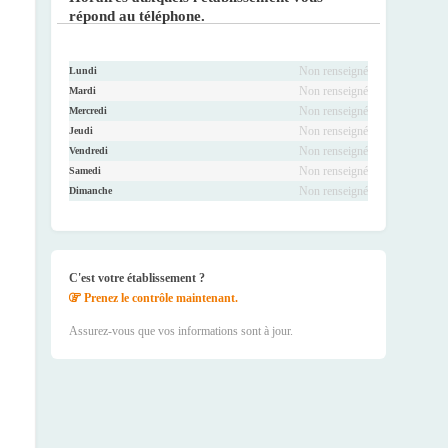
répond au téléphone.
Non renseigné
Lundi
Non renseigné
Mardi
Non renseigné
Mercredi
Non renseigné
Jeudi
Non renseigné
Vendredi
Non renseigné
Samedi
Non renseigné
Dimanche
C'est votre établissement ?
Prenez le contrôle maintenant.
Assurez-vous que vos informations sont à jour.