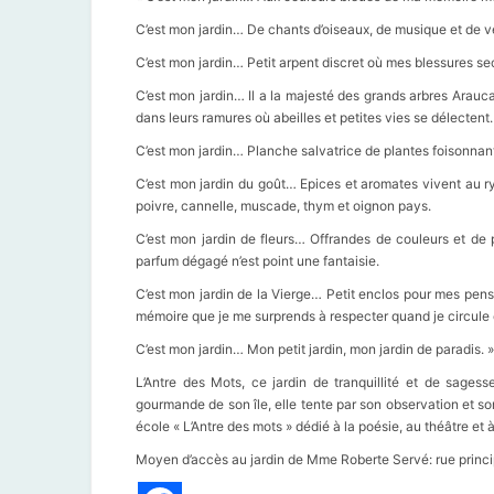
C’est mon jardin… De chants d’oiseaux, de musique et de ven
C’est mon jardin… Petit arpent discret où mes blessures sec
C’est mon jardin… Il a la majesté des grands arbres Araucar
dans leurs ramures où abeilles et petites vies se délectent.
C’est mon jardin… Planche salvatrice de plantes foisonnant
C’est mon jardin du goût… Epices et aromates vivent au ry
poivre, cannelle, muscade, thym et oignon pays.
C’est mon jardin de fleurs… Offrandes de couleurs et de 
parfum dégagé n’est point une fantaisie.
C’est mon jardin de la Vierge… Petit enclos pour mes pensé
mémoire que je me surprends à respecter quand je circule e
C’est mon jardin… Mon petit jardin, mon jardin de paradis. »
L’Antre des Mots, ce jardin de tranquillité et de sage
gourmande de son île, elle tente par son observation et so
école « L’Antre des mots » dédié à la poésie, au théâtre et
Moyen d’accès au jardin de Mme Roberte Servé: rue princi