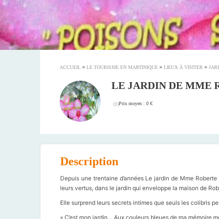
»
»
»
ACCUEIL
LE TOURISME EN MARTINIQUE
LIEUX À VISITER
JAR
LE JARDIN DE MME
Prix moyen : 0 €
(
1
)
Description
Depuis une trentaine d’années Le jardin de Mme Roberte Se
leurs vertus, dans le jardin qui enveloppe la maison de Ro
Elle surprend leurs secrets intimes que seuls les colibris
« C’est mon jardin… Aux couleurs bleues de ma mémoire mosa