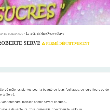
»
Le jardin de Mme Roberte Serve
DIN DE MARTINIQUE
 ROBERTE SERVE
FERMÉ DÉFINITIVEMENT
rvé mêle les plantes pour la beauté de leurs feuillages, de leurs fleurs ou de
berte Servé.
 peuvent entendre, mais les poètes savent écouter…
ïque de senteurs, Ixora, quisqualis, chèvrefeuille, selloum.