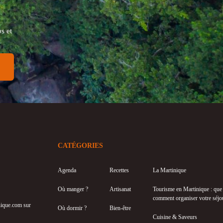
s et
CATÉGORIES
Agenda
Recettes
La Martinique
Où manger ?
Artisanat
Tourisme en Martinique : que f
comment organiser votre séjo
inique.com sur
Où dormir ?
Bien-être
Cuisine & Saveurs