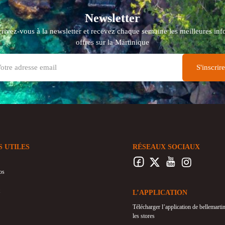
Newsletter
crivez-vous à la newsletter et recevez chaque semaine les meilleures info
offres sur la Martinique
S UTILES
RÉSEAUX SOCIAUX
os
L’APPLICATION
Télécharger l’application de bellemart
les stores