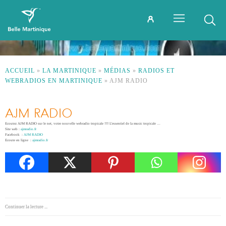
ACCUEIL
»
LA MARTINIQUE
»
MÉDIAS
»
RADIOS ET
WEBRADIOS EN MARTINIQUE
»
AJM RADIO
AJM RADIO
Ecoutez AJM RADIO sur le net, votre nouvelle webradio tropicale !!!! L’essentiel de la music tropicale …
Site web :
ajmradio.fr
Facebook :
AJM RADIO
Ecoute en ligne :
ajmradio.fr
Continuer la lecture ...