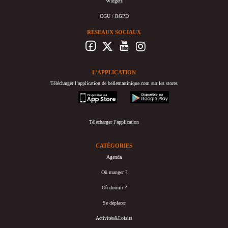
Widgets
CGU / RGPD
RÉSEAUX SOCIAUX
L’APPLICATION
Télécharger l’application de bellemartinique.com sur les stores
appstore
googleplay
Télécharger l’application
CATÉGORIES
Agenda
Où manger ?
Où dormir ?
Se déplacer
Activités&Loisirs