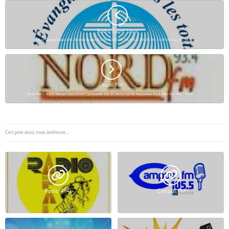
Radio Saint Louis
Rue Georges Zaire ZAC Rivière Roche 97200 FORT DE FRANCE Tél. 05 96 71 86 04 Fax. 05 96 71…
Nord FM
Nord FM C.A.S.E Morne Céron 97217 Le Lorrain Tél: 05 96 62 25 99 Fréquence: 93.4 Mhz Site web : Nord…
Ceci peut aussi vous intéresser ...
Radio APAL
Campus FM