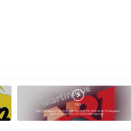
NRJ
NRJ 2 bd Marne 97200 FORT DE FRANCE Tél. 0596 63 98 70 Fréquence :
104.4/103.6/103/102.9/97.9/95.6 Mhz Site web…