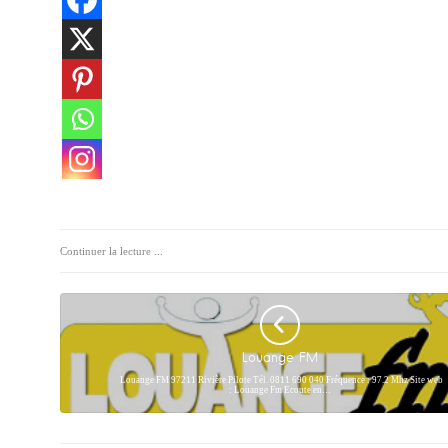
Continuer la lecture ...
Louange FM
Louange FM 97211 Rivière Pilote Tél. 0811 690 040 Fréquence : 97.2 Mhz Site web
: Louange Fm Ecoute en…