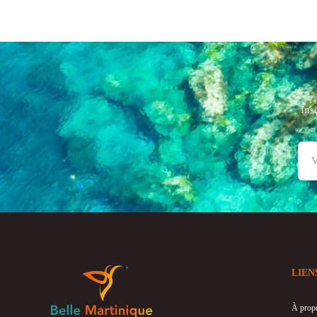
Ins
LIEN
À prop