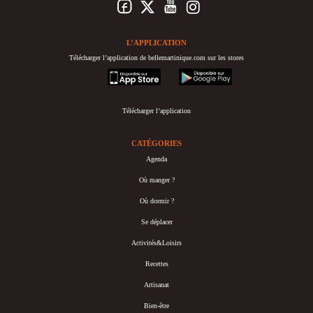
L’APPLICATION
Télécharger l’application de bellemartinique.com sur les stores
appstore
googleplay
Télécharger l’application
CATÉGORIES
Agenda
Où manger ?
Où dormir ?
Se déplacer
Activités&Loisirs
Recettes
Artisanat
Bien-être