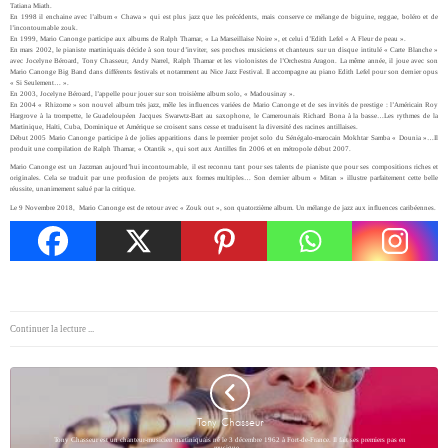
Tatiana Miath.
En 1998 il enchaine avec l’album « Chawa » qui est plus jazz que les précédents, mais conserve ce mélange de biguine, reggae, boléro et de
l’incontournable zouk.
En 1999, Mario Canonge participe aux albums de Ralph Thamar, « La Marseillaise Noire », et celui d’Edith Lefel « A Fleur de peau ».
En mars 2002, le pianiste martiniquais décide à son tour d’inviter, ses proches musiciens et chanteurs sur un disque intitulé « Carte Blanche »
avec Jocelyne Béroard, Tony Chasseur, Andy Narrel, Ralph Thamar et les violonistes de l’Orchestra Aragon. La même année, il joue avec son
Mario Canonge Big Band dans différents festivals et notamment au Nice Jazz Festival. Il accompagne au piano Edith Lefel pour son dernier opus
« Si Seulement… ».
En 2003, Jocelyne Béroard, l’appelle pour jouer sur son troisième album solo, « Madousinay ».
En 2004 « Rhizome » son nouvel album très jazz, mêle les influences variées de Mario Canonge et de ses invités de prestige : l’Américain Roy
Hargrove à la trompette, le Guadeloupéen Jacques Swarwtz-Bart au saxophone, le Camerounais Richard Bona à la basse…Les rythmes de la
Martinique, Haïti, Cuba, Dominique et Amérique se croisent sans cesse et traduisent la diversité des racines antillaises.
Début 2005 Mario Canonge participe à de jolies apparitions dans le premier projet solo du Sénégalo-marocain Mokhtar Samba « Dounia »…Il
produit une compilation de Ralph Thamar, « Otantik », qui sort aux Antilles fin 2006 et en métropole début 2007.
Mario Canonge est un Jazzman aujourd’hui incontournable, il est reconnu tant pour ses talents de pianiste que pour ses compositions riches et
originales. Cela se traduit par une profusion de projets aux formes multiples… Son dernier album « Mitan » illustre parfaitement cette belle
réussite, unanimement salué par la critique.
Le 9 Novembre 2018, Mario Canonge est de retour avec « Zouk out », son quatorzième album. Un mélange de jazz aux influences caribéennes.
Continuer la lecture ...
Tony Chasseur
Tony Chasseur est un chanteur-musicien martiniquais né le 3 décembre 1962 à Fort-de-France. Il fait ses premiers pas en
musique…