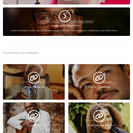
Lucien Jean-Baptiste
Lucien Jean-Baptiste est un acteur et réalisateur français, né le 6 mai 1964 au Lamentin, en Martinique, petit dernier d'une…
Ceci peut aussi vous intéresser ...
Aimé Césaire
Mario Canonge
Kolo Barst
Jocelyne Béroard