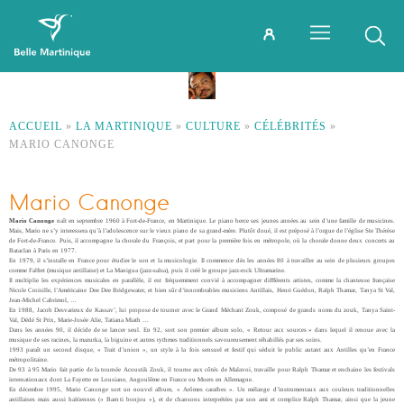
ACCUEIL
»
LA MARTINIQUE
»
CULTURE
»
CÉLÉBRITÉS
»
MARIO CANONGE
Mario Canonge
Mario Canonge
naît en septembre 1960 à Fort-de-France, en Martinique. Le piano berce ses jeunes années au sein d’une famille de musicines.
Mais, Mario ne s’y interessera qu’à l’adolescence sur le vieux piano de sa grand-mère. Plutôt doué, il est préposé à l’orgue de l’église Ste Thérèse
de Fort-de-France. Puis, il accompagne la chorale du François, et part pour la première fois en métropole, où la chorale donne deux concerts au
Bataclan à Paris en 1977.
En 1979, il s’installe en France pour étudier le son et la musicologie. Il commence dès les années 80 à travailler au sein de plusieurs groupes
comme Falfret (musique antillaise) et La Manigua (jazz-salsa), puis il créé le groupe jazz-rock Ultramarine.
Il multiplie les expériences musicales en parallèle, il est fréquemment convié à accompagner diffférents artistes, comme la chanteuse française
Nicole Croisille, l’Américaine Dee Dee Bridgewater, et bien sûr d’innombrables musiciens Antillais, Henri Guédon, Ralph Thamar, Tanya St Val,
Jean-Michel Cabrimol, …
En 1988, Jacob Desvarieux de Kassav’, lui propose de tourner avec le Grand Méchant Zouk, composé de grands noms du zouk, Tanya Saint-
Val, Dédé St Prix, Marie-Josée Alie, Tatiana Miath …
Dans les années 90, il décide de se lancer seul. En 92, sort son premier album solo, « Retour aux sources » dans lequel il renoue avec la
musique de ses racines, la mazurka, la biguine et autres rythmes traditionnels savoureusement réhabillés par ses soins.
1993 paraît un second disque, « Trait d’union », un style à la fois sensuel et festif qui séduit le public autant aux Antilles qu’en France
métropolitaine.
De 93 à 95 Mario fait partie de la tournée Acoustik Zouk, il tourne aux côtés de Malavoi, travaille pour Ralph Thamar et enchaine les festivals
internationaux dont La Fayette en Lousiane, Angoulême en France ou Moers en Allemagne.
En décembre 1995, Mario Canonge sort un nouvel album, « Arômes caraïbes ». Un mélange d’instrumentaux aux couleurs traditionnelles
antillaises mais aussi haïtiennes (« Bam ti bonjou »), et de chansons interprétées par son ami et complice Ralph Thamar, ainsi que la jeune