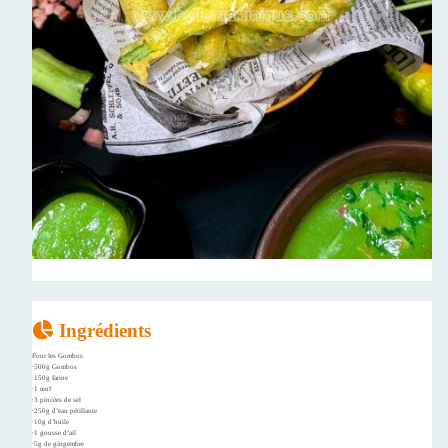
Ingrédients
Pour les Gombos
∙500g Gombos
∙150g farine
∙1 œuf
∙3 pincées de sel
∙250g d’eau pétillante
∙10g d’huile
∙1 gousse d’ail
∙5g de gingembre