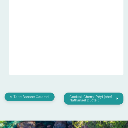
Tarte Banane Caramel
Cocktail Cherry-Péyi (chef
Nathanaël Ducteil)