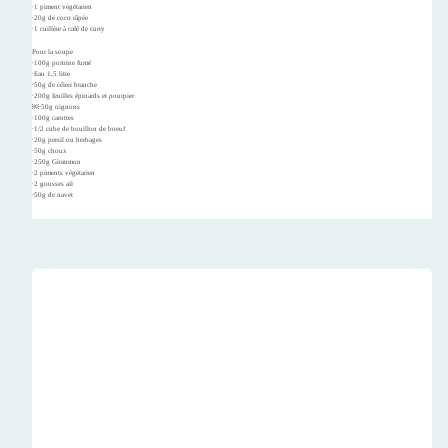
∙1 piment végétarien
∙20g de coco râpée
∙1 cuillère à café de curry
Pour la soupe
∙100g poitrine fumé
∙Eau 1,5 litre
∙50g de céleri branche
∙200g feuilles épinards et pourpier
￼∙50g oignons
∙100g carottes
∙1/2 cube de bouillon de boeuf
∙20g persil ou herbages
∙50g choux
∙250g Giraumon
∙2 piments végétarien
∙2 gousses ail
∙50g de navet