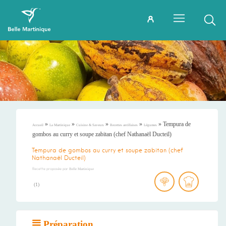
»
»
»
»
»
Tempura de
Accueil
La Martinique
Cuisine & Saveurs
Recettes antillaises
Légumes
gombos au curry et soupe zabitan (chef Nathanaël Ducteil)
Tempura de gombos au curry et soupe zabitan (chef
Nathanaël Ducteil)
Recette proposée par
Belle Martinique
(
1
)
Préparation