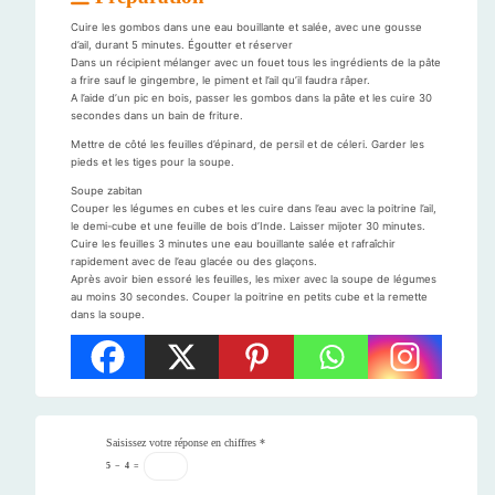
Cuire les gombos dans une eau bouillante et salée, avec une gousse
d’ail, durant 5 minutes. Égoutter et réserver
Dans un récipient mélanger avec un fouet tous les ingrédients de la pâte
a frire sauf le gingembre, le piment et l’ail qu’il faudra râper.
A l’aide d’un pic en bois, passer les gombos dans la pâte et les cuire 30
secondes dans un bain de friture.
Mettre de côté les feuilles d’épinard, de persil et de céleri. Garder les
pieds et les tiges pour la soupe.
Soupe zabitan
Couper les légumes en cubes et les cuire dans l’eau avec la poitrine l’ail,
le demi-cube et une feuille de bois d’Inde. Laisser mijoter 30 minutes.
Cuire les feuilles 3 minutes une eau bouillante salée et rafraîchir
rapidement avec de l’eau glacée ou des glaçons.
Après avoir bien essoré les feuilles, les mixer avec la soupe de légumes
au moins 30 secondes. Couper la poitrine en petits cube et la remette
dans la soupe.
Saisissez votre réponse en chiffres
*
5
−
4
=