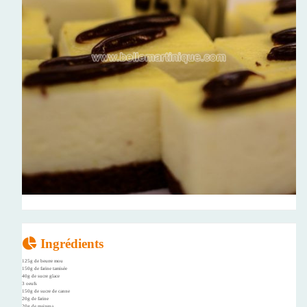
Ingrédients
125g de beurre mou
150g de farine tamisée
40g de sucre glace
3 oeufs
150g de sucre de canne
20g de farine
20g de maizena