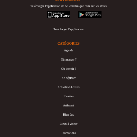
Télécharger l’application de bellemartinique.com sur les stores
appstore
googleplay
Télécharger l’application
CATÉGORIES
Agenda
Où manger ?
Où dormir ?
Se déplacer
Activités&Loisirs
Recettes
Artisanat
Bien-être
Lieux à visiter
Promotions