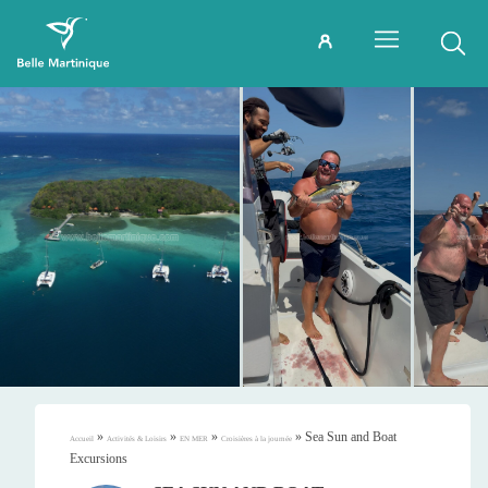
»
»
»
»
Sea Sun and Boat
Accueil
Activités & Loisirs
EN MER
Croisières à la journée
Excursions