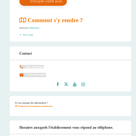
Comment s'y rendre ?
Martinique
Martinique
Voir la carte
Contact
Non renseigné
Contactez-nous
Faceb
Twitt
Youtu
Instag
ook
er
be
ram
Il vous manque des informations ?
Contactez le propriétaire maintenant.
Horaires auxquels l'établissement vous répond au téléphone.