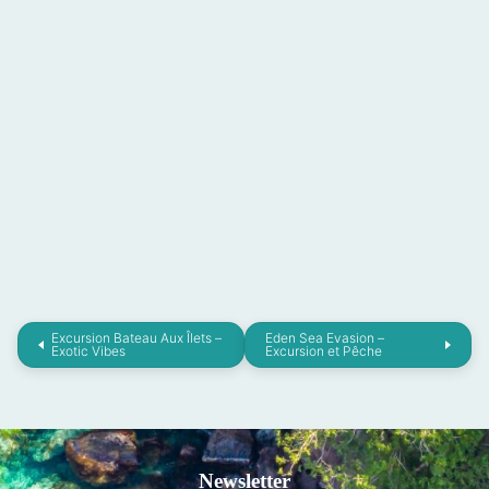
Excursion Bateau Aux Îlets –
Eden Sea Evasion –
Exotic Vibes
Excursion et Pêche
Newsletter