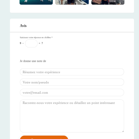
Avis
Saisissez votre réponse en chiffres
*
9
−
=
7