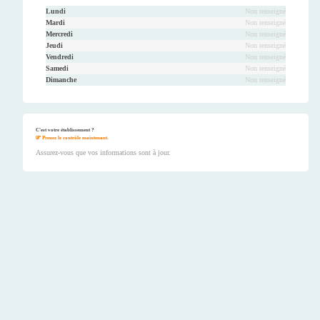
Lundi
Non renseigné
Mardi
Non renseigné
Mercredi
Non renseigné
Jeudi
Non renseigné
Vendredi
Non renseigné
Samedi
Non renseigné
Dimanche
Non renseigné
C'est votre établissement ?
Prenez le contrôle maintenant.
Assurez-vous que vos informations sont à jour.