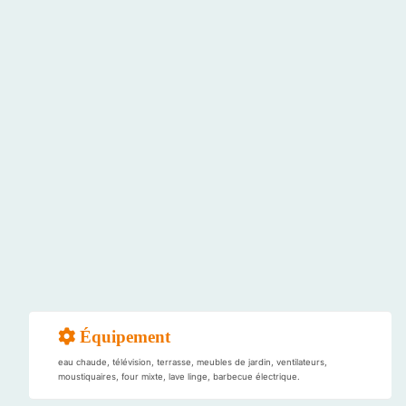
Équipement
eau chaude, télévision, terrasse, meubles de jardin, ventilateurs,
moustiquaires, four mixte, lave linge, barbecue électrique.