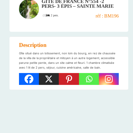
GÎTE DE FRANCE N°554 -2
PERS- 3 ÉPIS – SAINTE MARIE
réf : BM196
2 pers.
(
1
)
Description
Gîte situé dans un lotissement, non loin du bourg, en rez de chaussée
de la villa de la propriétaire et mitoyen à un autre logement, accessible
parune petite pente, dans un site calme et fleuri. 1 chambre climatisée
avec 1 lit de 2 pers, séjour, cuisine américaine, salle de bain.