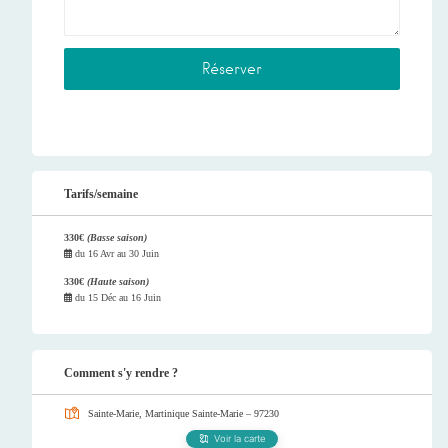
Tarifs/semaine
330€
(Basse saison)
du
16 Avr
au
30 Juin
330€
(Haute saison)
du
15 Déc
au
16 Juin
Comment s'y rendre ?
Sainte-Marie, Martinique
Sainte-Marie – 97230
Voir la carte