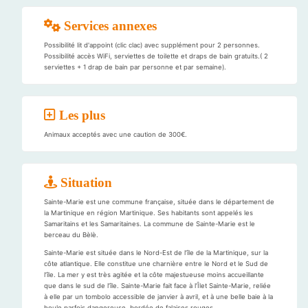
Services annexes
Possibilité lit d'appoint (clic clac) avec supplément pour 2 personnes.
Possibilité accès WiFi, serviettes de toilette et draps de bain gratuits.( 2
serviettes + 1 drap de bain par personne et par semaine).
Les plus
Animaux acceptés avec une caution de 300€.
Situation
Sainte-Marie est une commune française, située dans le département de
la Martinique en région Martinique. Ses habitants sont appelés les
Samaritains et les Samaritaines. La commune de Sainte-Marie est le
berceau du Bèlè.
Sainte-Marie est située dans le Nord-Est de l’île de la Martinique, sur la
côte atlantique. Elle constitue une charnière entre le Nord et le Sud de
l’île. La mer y est très agitée et la côte majestueuse moins accueillante
que dans le sud de l’île. Sainte-Marie fait face à l’Îlet Sainte-Marie, reliée
à elle par un tombolo accessible de janvier à avril, et à une belle baie à la
houle parfois dangereuse, bordée de falaises rouges.