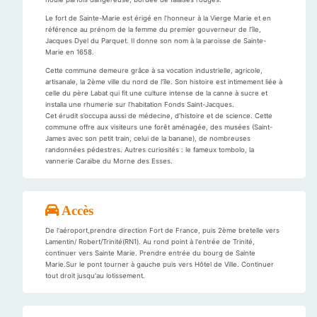
Le fort de Sainte-Marie est érigé en l’honneur à la Vierge Marie et en
référence au prénom de la femme du premier gouverneur de l’île,
Jacques Dyel du Parquet. Il donne son nom à la paroisse de Sainte-
Marie en 1658.
Cette commune demeure grâce à sa vocation industrielle, agricole,
artisanale, la 2ème ville du nord de l’île. Son histoire est intimement liée à
celle du père Labat qui fit une culture intense de la canne à sucre et
installa une rhumerie sur l’habitation Fonds Saint-Jacques.
Cet érudit s’occupa aussi de médecine, d’histoire et de science. Cette
commune offre aux visiteurs une forêt aménagée, des musées (Saint-
James avec son petit train, celui de la banane), de nombreuses
randonnées pédestres. Autres curiosités : le fameux tombolo, la
vannerie Caraïbe du Morne des Esses.
Accès
De l'aéroport,prendre direction Fort de France, puis 2ème bretelle vers
Lamentin/ Robert/Trinité(RN1). Au rond point à l'entrée de Trinité,
continuer vers Sainte Marie. Prendre entrée du bourg de Sainte
Marie.Sur le pont tourner à gauche puis vers Hôtel de Ville. Continuer
tout droit jusqu'au lotissement.