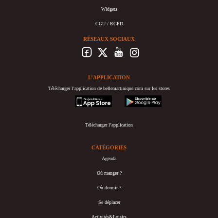
Widgets
CGU / RGPD
RÉSEAUX SOCIAUX
L’APPLICATION
Télécharger l’application de bellemartinique.com sur les stores
appstore
googleplay
Télécharger l’application
CATÉGORIES
Agenda
Où manger ?
Où dormir ?
Se déplacer
Activités&Loisirs