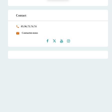
Contact
05.96.73.74.74
Contactez-nous
Faceb
Twitt
Youtu
Instag
ook
er
be
ram