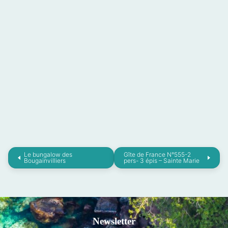
Le bungalow des
Gîte de France N°555-2
Bougainvilliers
pers- 3 épis – Sainte Marie
Newsletter