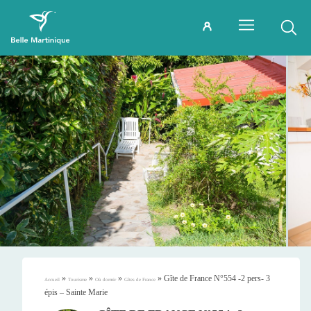
»
»
»
»
Gîte de France N°554 -2 pers- 3
Accueil
Tourisme
Où dormir
Gîtes de France
épis – Sainte Marie