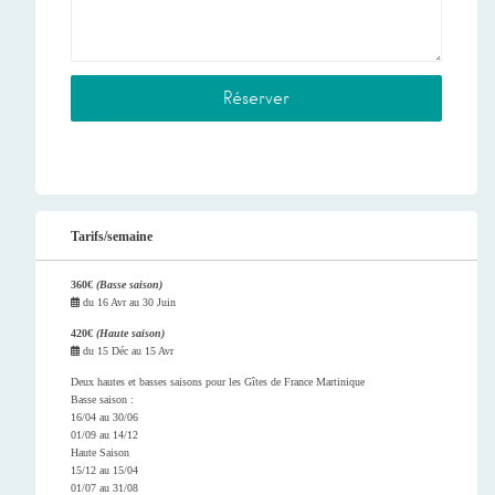
Tarifs/semaine
360€
(Basse saison)
du
16 Avr
au
30 Juin
420€
(Haute saison)
du
15 Déc
au
15 Avr
Deux hautes et basses saisons pour les Gîtes de France Martinique
Basse saison :
16/04 au 30/06
01/09 au 14/12
Haute Saison
15/12 au 15/04
01/07 au 31/08