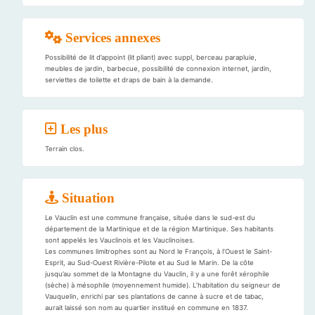
Services annexes
Possibilité de lit d’appoint (lit pliant) avec suppl, berceau parapluie,
meubles de jardin, barbecue, possibilité de connexion internet, jardin,
serviettes de toilette et draps de bain à la demande.
Les plus
Terrain clos.
Situation
Le Vauclin est une commune française, située dans le sud-est du
département de la Martinique et de la région Martinique. Ses habitants
sont appelés les Vauclinois et les Vauclinoises.
Les communes limitrophes sont au Nord le François, à l’Ouest le Saint-
Esprit, au Sud-Ouest Rivière-Pilote et au Sud le Marin. De la côte
jusqu’au sommet de la Montagne du Vauclin, il y a une forêt xérophile
(sèche) à mésophile (moyennement humide). L’habitation du seigneur de
Vauquelin, enrichi par ses plantations de canne à sucre et de tabac,
aurait laissé son nom au quartier institué en commune en 1837.