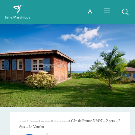
»
»
»
»
Gîte de France N°497 – 2 pers – 2
Accueil
Tourisme
Où dormir
Gîtes de France
épis – Le Vauclin