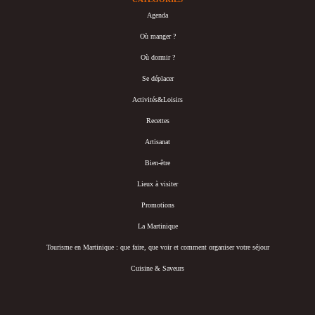
Agenda
Où manger ?
Où dormir ?
Se déplacer
Activités&Loisirs
Recettes
Artisanat
Bien-être
Lieux à visiter
Promotions
La Martinique
Tourisme en Martinique : que faire, que voir et comment organiser votre séjour
Cuisine & Saveurs