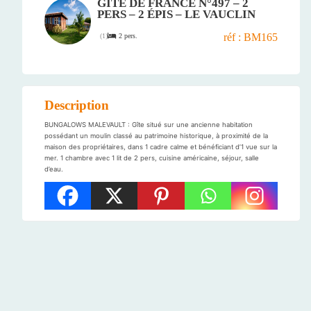
GÎTE DE FRANCE N°497 – 2
PERS – 2 ÉPIS – LE VAUCLIN
réf : BM165
2 pers.
(
1
)
Description
BUNGALOWS MALEVAULT : Gîte situé sur une ancienne habitation
possédant un moulin classé au patrimoine historique, à proximité de la
maison des propriétaires, dans 1 cadre calme et bénéficiant d’1 vue sur la
mer. 1 chambre avec 1 lit de 2 pers, cuisine américaine, séjour, salle
d’eau.