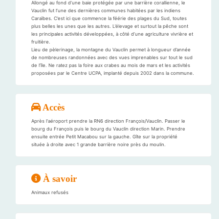
Allongé au fond d’une baie protégée par une barrière corallienne, le
Vauclin fut l’une des dernières communes habitées par les indiens
Caraïbes. C’est ici que commence la féérie des plages du Sud, toutes
plus belles les unes que les autres. L’élevage et surtout la pêche sont
les principales activités développées, à côté d’une agriculture vivrière et
fruitière.
Lieu de pèlerinage, la montagne du Vauclin permet à longueur d’année
de nombreuses randonnées avec des vues imprenables sur tout le sud
de l’île. Ne ratez pas la foire aux crabes au mois de mars et les activités
proposées par le Centre UCPA, implanté depuis 2002 dans la commune.
Accès
Après l'aéroport prendre la RN6 direction François/Vauclin. Passer le
bourg du François puis le bourg du Vauclin direction Marin. Prendre
ensuite entrée Petit Macabou sur la gauche. Gîte sur la propriété
située à droite avec 1 grande barrière noire près du moulin.
À savoir
Animaux refusés