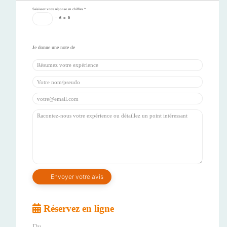
Saisissez votre réponse en chiffres
*
−
6
=
0
Réservez en ligne
Du