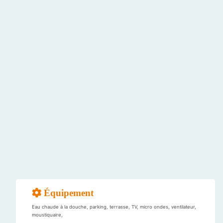
Équipement
Eau chaude à la douche, parking, terrasse, TV, micro ondes, ventilateur,
moustiquaire,