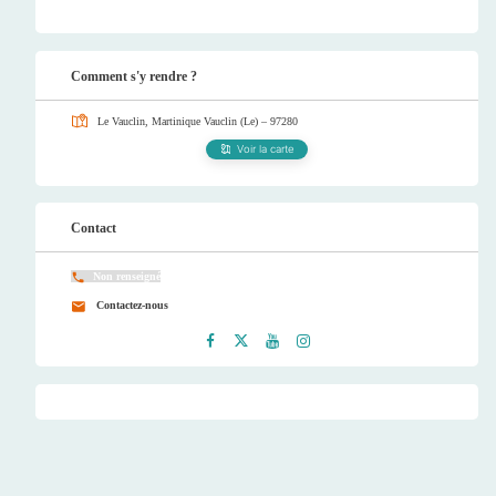
Comment s'y rendre ?
Le Vauclin, Martinique
Vauclin (Le) – 97280
Voir la carte
Contact
Non renseigné
Contactez-nous
Faceb
Twitt
Youtu
Instag
ook
er
be
ram