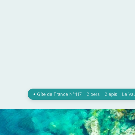
Gîte de France N°417 – 2 pers – 2 épis – Le Vau
Ins