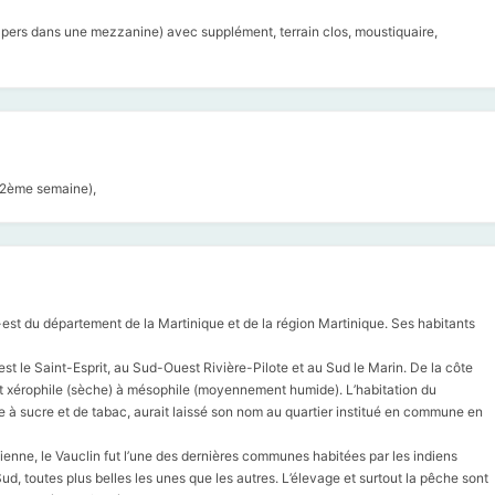
 de 2 pers dans une mezzanine) avec supplément, terrain clos, moustiquaire,
a 2ème semaine),
est du département de la Martinique et de la région Martinique. Ses habitants
st le Saint-Esprit, au Sud-Ouest Rivière-Pilote et au Sud le Marin. De la côte
êt xérophile (sèche) à mésophile (moyennement humide). L’habitation du
e à sucre et de tabac, aurait laissé son nom au quartier institué en commune en
lienne, le Vauclin fut l’une des dernières communes habitées par les indiens
d, toutes plus belles les unes que les autres. L’élevage et surtout la pêche sont