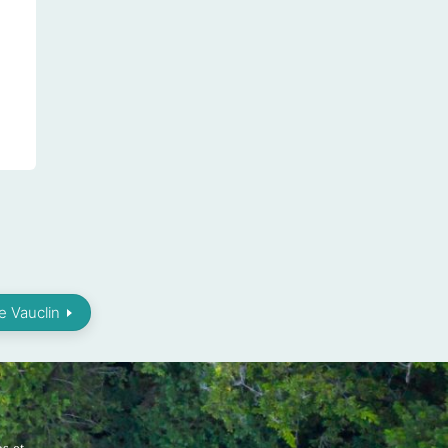
e Vauclin
s et