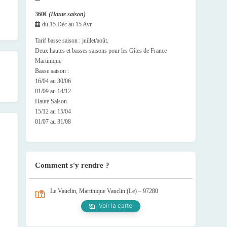
360€
(Haute saison)
du
15 Déc
au
15 Avr
Tarif basse saison : juillet/août.
Deux hautes et basses saisons pour les Gîtes de France
Martinique
Basse saison :
16/04 au 30/06
01/09 au 14/12
Haute Saison
15/12 au 15/04
01/07 au 31/08
Comment s'y rendre ?
Le Vauclin, Martinique
Vauclin (Le) – 97280
Voir la carte