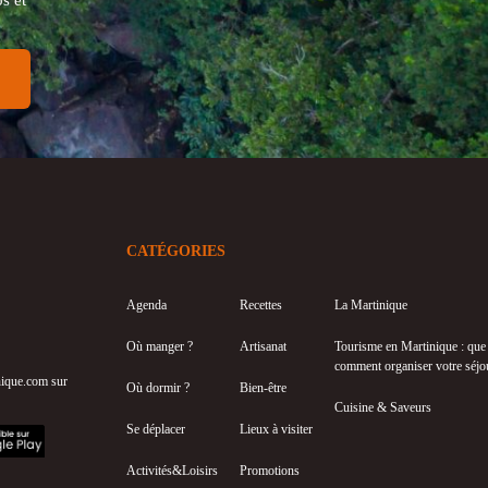
CATÉGORIES
Agenda
Recettes
La Martinique
Où manger ?
Artisanat
Tourisme en Martinique : que f
comment organiser votre séjo
inique.com sur
Où dormir ?
Bien-être
Cuisine & Saveurs
Se déplacer
Lieux à visiter
Activités&Loisirs
Promotions