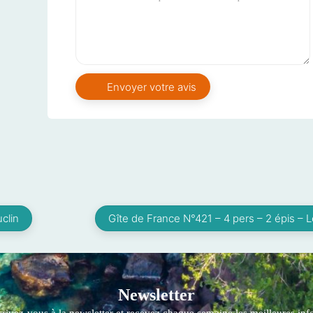
clin
Gîte de France N°421 – 4 pers – 2 épis – L
Newsletter
crivez-vous à la newsletter et recevez chaque semaine les meilleures info