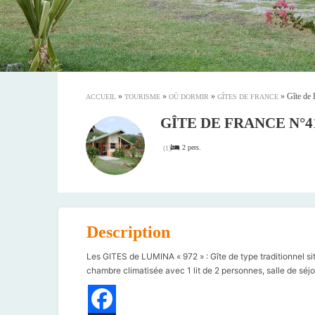
»
»
»
»
Gîte de 
ACCUEIL
TOURISME
OÙ DORMIR
GÎTES DE FRANCE
GÎTE DE FRANCE N°41
2 pers.
(
1
)
Description
Les GITES de LUMINA « 972 » : Gîte de type traditionnel si
chambre climatisée avec 1 lit de 2 personnes, salle de séjou