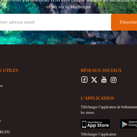
offres sur la Martinique
S UTILES
RÉSEAUX SOCIAUX
os
L’APPLICATION
Télécharger l’application de bellemart
les stores
s
appstore
googleplay
 RGPD
Télécharger l’application