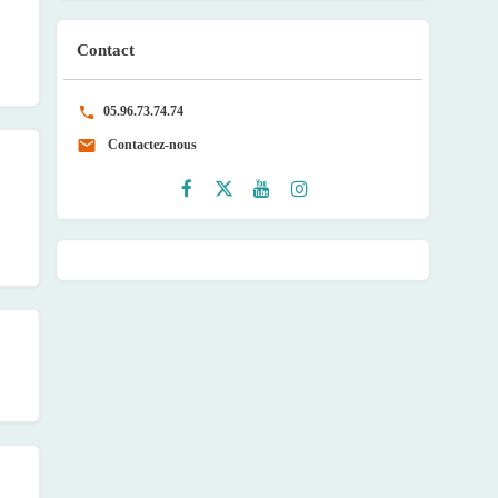
Contact
05.96.73.74.74
Contactez-nous
Faceb
Twitte
Youtu
Instag
ook
r
be
ram