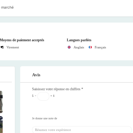
le marché
Moyens de paiement acceptés
Langues parlées
Virement
Anglais
Français
Avis
Saisissez votre réponse en chiffres
*
5
−
=
1