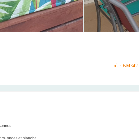
réf : BM342
rsonnes
icro-ondes et plancha