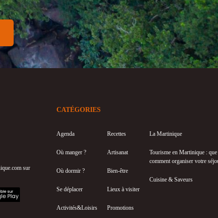
CATÉGORIES
Agenda
Recettes
La Martinique
Où manger ?
Artisanat
Tourisme en Martinique : que f
comment organiser votre séjo
inique.com sur
Où dormir ?
Bien-être
Cuisine & Saveurs
Se déplacer
Lieux à visiter
Activités&Loisirs
Promotions