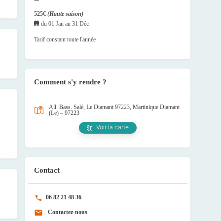
525€
(Haute saison)
du
01 Jan
au
31 Déc
Tarif constant toute l'année
Comment s'y rendre ?
All. Bass. Salé, Le Diamant 97223, Martinique
Diamant
(Le) – 97223
Voir la carte
Contact
06 82 21 48 36
Contactez-nous