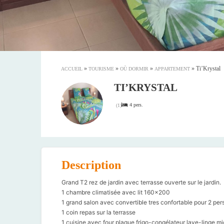
»
»
»
»
Ti’Krystal
ACCUEIL
TOURISME
OÙ DORMIR
APPARTEMENT
TI’KRYSTAL
4 pers.
(
1
)
Description
Grand T2 rez de jardin avec terrasse ouverte sur le jardin.
1 chambre climatisée avec lit 160×200
1 grand salon avec convertible tres confortable pour 2 pe
1 coin repas sur la terrasse
1 cuisine avec four plaque frigo-congélateur lave-linge m