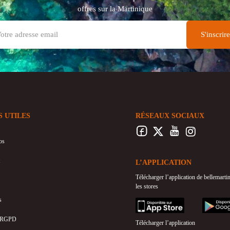
offres sur la Martinique
S UTILES
RÉSEAUX SOCIAUX
os
L’APPLICATION
Télécharger l’application de bellemart
les stores
s
appstore
googleplay
 RGPD
Télécharger l’application