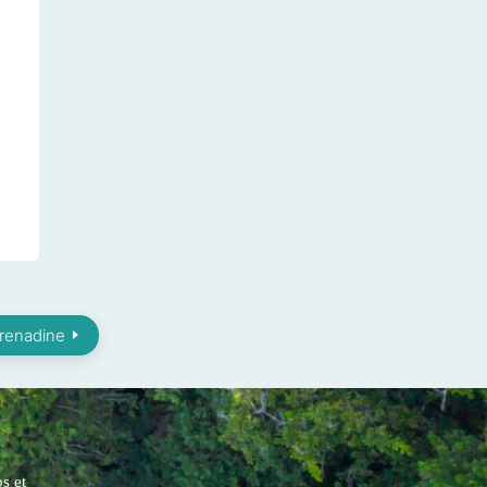
Grenadine
s et