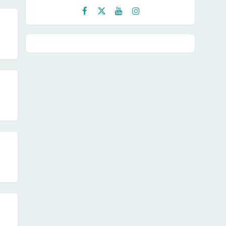
Faceb
Twitte
Youtu
Instag
ook
r
be
ram