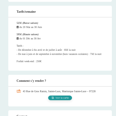
Tarifs/semaine
525€
(Basse saison)
du
20 Mai
au
30 Juin
595€
(Haute saison)
du
01 Déc
au
30 Avr
Tarifs :
- De décembre à fin avril et de juillet à août : 85€ la nuit
- De mai à juin et de septembre à novembre (hors vacances scolaires) : 75€ la nuit
Forfait week-end : 250€
Comment s'y rendre ?
43 Rue de Gros Raisin, Sainte-Luce, Martinique
Sainte-Luce – 97228
Voir la carte