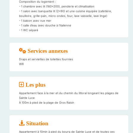
Composition du logement :
- 1 chambre avec lit (160x200), penderie et climatisation
- 1 salon avec banquette lit (2x90) et une cuisine équipée (cafetière,
bouilloire, grille-pain, micro ondes, four, lave vaisselle, lave linge)
- 1 balcon avec vue mer
- 1 salle d’eau avec douche à l’italienne
- 1 WC séparé
Services annexes
Draps et serviettes de toilettes fournies
Wifi
Les plus
Appartement face à la mer et du chemin du littoral longeant les plages de
Sainte Luce
À 100m à pied de la plage de Gros Raisin
Situation
Appartement à 10min à pied du bourg de Sainte Luce et de toutes ces