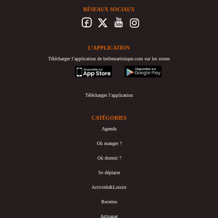
RÉSEAUX SOCIAUX
L’APPLICATION
Télécharger l’application de bellemartinique.com sur les stores
appstore
googleplay
Télécharger l’application
CATÉGORIES
Agenda
Où manger ?
Où dormir ?
Se déplacer
Activités&Loisirs
Recettes
Artisanat