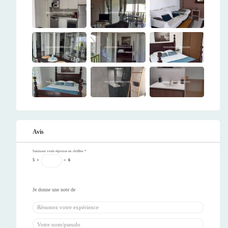
Avis
Saisissez votre réponse en chiffres
*
5
+
=
6