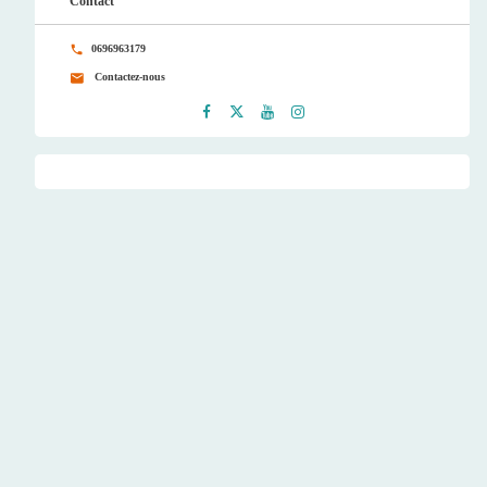
Contact
0696963179
Contactez-nous
Faceb
Twitt
Youtu
Instag
ook
er
be
ram