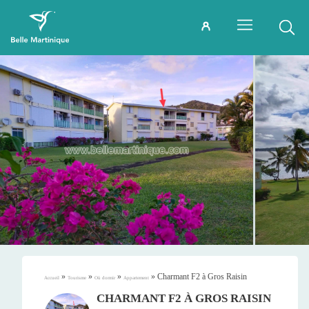
»
»
»
»
Charmant F2 à Gros Raisin
Accueil
Tourisme
Où dormir
Appartement
CHARMANT F2 À GROS RAISIN