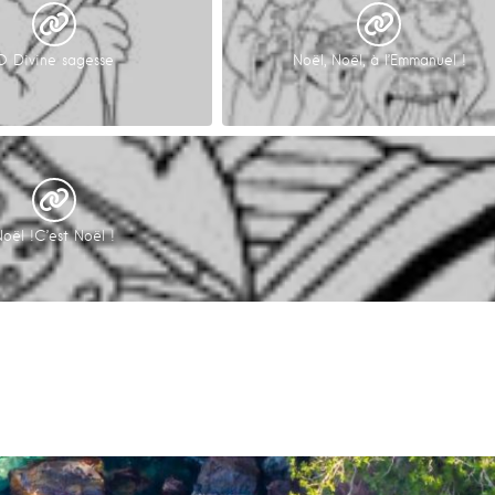
O Divine sagesse
Noël, Noël, à l’Emmanuel !
Noël !C’est Noël !