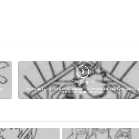
Nos Soupirs
est
Nos Soupirs Le Dieu que nos soupirs appellent Hélas ne viendra-t-il jamais ! Les siècles qui s
renouvellent Accompliront-ils ses…