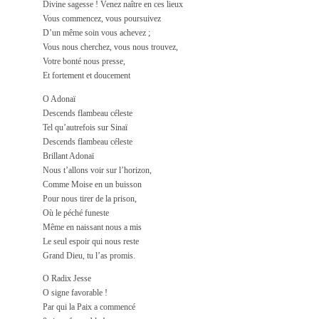
Divine sagesse ! Venez naître en ces lieux
Vous commencez, vous poursuivez
D’un même soin vous achevez ;
Vous nous cherchez, vous nous trouvez,
Votre bonté nous presse,
Et fortement et doucement
O Adonaï
Descends flambeau céleste
Tel qu’autrefois sur Sinaï
Descends flambeau céleste
Brillant Adonaï
Nous t’allons voir sur l’horizon,
Comme Moise en un buisson
Pour nous tirer de la prison,
Où le péché funeste
Même en naissant nous a mis
Le seul espoir qui nous reste
Grand Dieu, tu l’as promis.
O Radix Jesse
O signe favorable !
Par qui la Paix a commencé