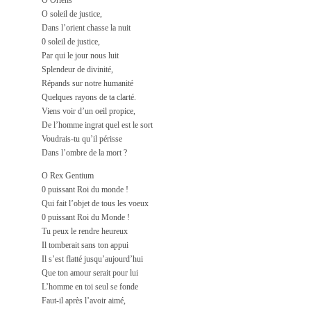
O Oriens
O soleil de justice,
Dans l’orient chasse la nuit
0 soleil de justice,
Par qui le jour nous luit
Splendeur de divinité,
Répands sur notre humanité
Quelques rayons de ta clarté.
Viens voir d’un oeil propice,
De l’homme ingrat quel est le sort
Voudrais-tu qu’il périsse
Dans l’ombre de la mort ?
O Rex Gentium
0 puissant Roi du monde !
Qui fait l’objet de tous les voeux
0 puissant Roi du Monde !
Tu peux le rendre heureux
Il tomberait sans ton appui
Il s’est flatté jusqu’aujourd’hui
Que ton amour serait pour lui
L’homme en toi seul se fonde
Faut-il après l’avoir aimé,