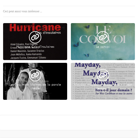
Ceci peut aussi vous intéresser ...
Hurricane Cris d’Insulaires
Le convoi
Les Nouveaux Maîtres de la parole
Mayday, mayday, mayday, fera t il jour
créole
demain ?