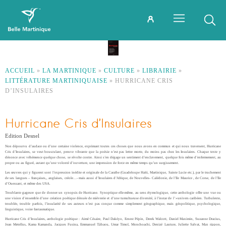
ACCUEIL
»
LA MARTINIQUE
»
CULTURE
»
LIBRAIRIE
»
LITTÉRATURE MARTINIQUAISE
»
HURRICANE CRIS
D’INSULAIRES
Hurricane Cris d’Insulaires
Edition Desnel
Non dépourvu d’audace ou d’une certaine violence, exprimant toutes ces choses que nous avons en commun et qui nous traversent, Hurricane
Cris d’Insulaires, se veut bousculant, preuve vibrante que la poésie n’est pas lettre morte, du moins pas chez les Insulaires. Chaque texte y
dénonce avec véhémence quelque chose, se révolte contre. Ainsi s’en dégage un sentiment d’enclavement, quelque fois même d’enfermement, au
propre ou au figuré, autant qu’une volonté d’ouverture, une impression de force en même temps qu’un surgissement.
Les œuvres qui y figurent sont l’expression inédite et originale de la Caraïbe (Guadeloupe Haïti, Martinique, Sainte Lucie etc.), par le truchement
de ses langues – françaises,, anglaises, créole…- mais aussi d’Insulaires d’Afrique, de Nouvelles- Calédonie, de l’Ile Maurice , de Corse, de l’Ile
d’Ouessant, et même des USA.
Troublante gageure que de donner un synopsis de Hurricane. Synoptique elle-même, au sens étymologique, cette anthologie offre une vue ou
une vision d’ensemble d’une création poétique dénuée de mièvrerie et d’une tumultueuse diversité, à l’instar de l’ »univers caribéen. Turbulente,
troublée, trouble parfois, l’insularité de ses auteurs n’est pas conçue comme simplement géographique, mais géopolitique, psychologique,
linguistique, voire fantasmatique.
Hurricane Cris d’Insulaires, anthologie poétique : Aimé Césaire, Paul Dakéyo, Ernest Pépin, Derek Walcott, Daniel Maximin, Suzanne Dracius,
Jean Metellus, Kama Kamanda, Jacques Fusina, Emmanuel Tjibaou, Umar Timol, Monchoachi, Denizé Lauture, Juliette Salvat, Max rippon,