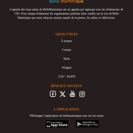
L’agenda des bons plans de BelleMartinique est un agenda qui regroupe tous les événements de
l’île. Pour chaque événement les organisateurs publient leurs soirées sur le site de Belle
Martinique que nous relayons ensuite auprès de la presse, les radios et télévisions.
LIENS UTILES
À propos
Contact
Tarifs
Widgets
CGU / RGPD
RÉSEAUX SOCIAUX
L’APPLICATION
Télécharger l’application de bellemartinique.com sur les stores
appstore
googleplay