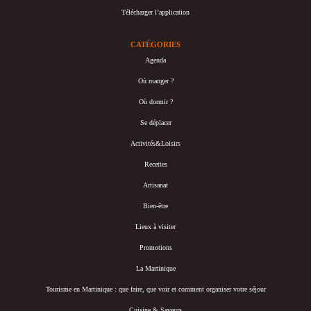
Télécharger l’application
CATÉGORIES
Agenda
Où manger ?
Où dormir ?
Se déplacer
Activités&Loisirs
Recettes
Artisanat
Bien-être
Lieux à visiter
Promotions
La Martinique
Tourisme en Martinique : que faire, que voir et comment organiser votre séjour
Cuisine & Saveurs