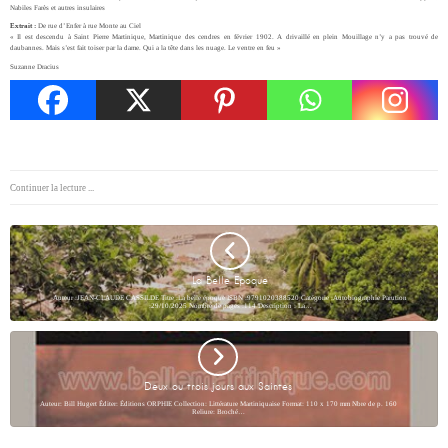
Nabiles Farès et autres insulaires
Extrait :
De rue d’ Enfer à rue Monte au Ciel
« Il est descendu à Saint Pierre Martinique, Martinique des cendres en février 1902. A drivaillé en plein Mouillage n’y a pas trouvé de
daubannes. Mais s’est fait toiser par la dame.
Qui a la tête dans les nuage.
Le ventre en feu »
Suzanne Dracius
Continuer la lecture ...
La Belle Epoque
Auteur :JEAN-CLAUDE CASSILDE Titre :La belle époque ISBN :9791020388520 Catégorie :Autobiographie Parution
:29/10/2025 Nombre de pages :114 Description : La…
Deux ou trois jours aux Saintes
Auteur: Bill Hugert Éditer: Éditions ORPHIE Collection: Littérature Martiniquaise Format: 110 x 170 mm Nbre de p. 160
Reliure: Broché…