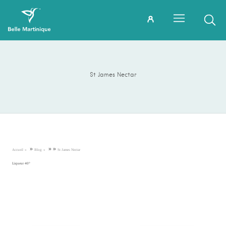
St James Nectar
»
»
»
Accueil
Blog
St James Nectar
Liqueur 40°