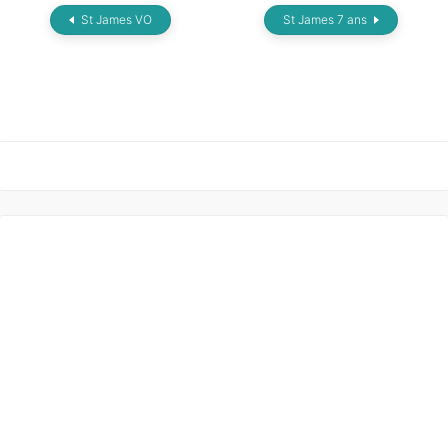
St James VO
St James 7 ans