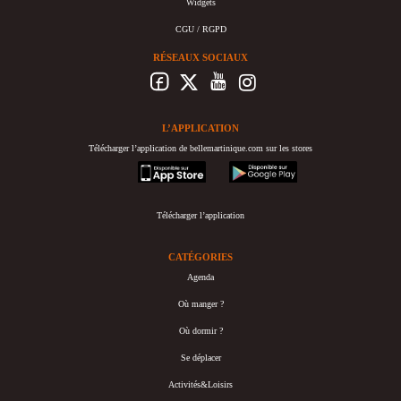
Widgets
CGU / RGPD
RÉSEAUX SOCIAUX
L’APPLICATION
Télécharger l’application de bellemartinique.com sur les stores
appstore
googleplay
Télécharger l’application
CATÉGORIES
Agenda
Où manger ?
Où dormir ?
Se déplacer
Activités&Loisirs