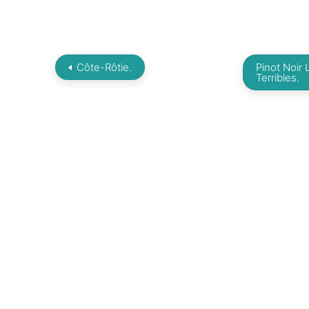
Côte-Rôtie.
Pinot Noir 
Terribles.