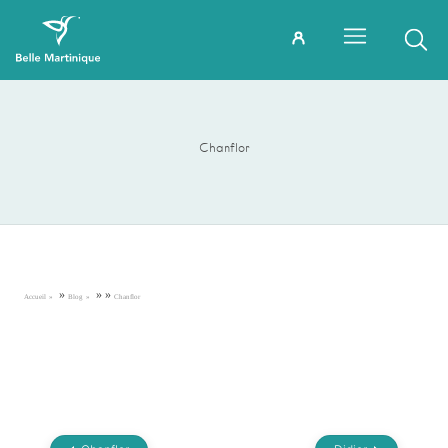
Chanflor
»
»
»
Accueil
Blog
Chanflor