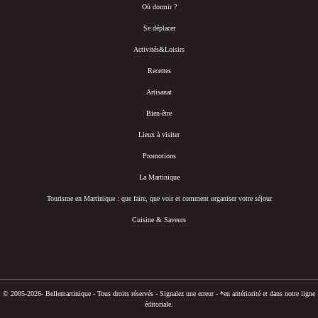
Où dormir ?
Se déplacer
Activités&Loisirs
Recettes
Artisanat
Bien-être
Lieux à visiter
Promotions
La Martinique
Tourisme en Martinique : que faire, que voir et comment organiser votre séjour
Cuisine & Saveurs
© 2005-2026- Bellemartinique - Tous droits réservés -
Signalez une erreur
-
*en antériorité et dans notre ligne
éditoriale.