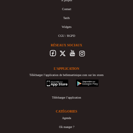
À propos
Contact
Tarifs
Widgets
CGU / RGPD
RÉSEAUX SOCIAUX
L’APPLICATION
Télécharger l’application de bellemartinique.com sur les stores
appstore
googleplay
Télécharger l’application
CATÉGORIES
Agenda
Où manger ?