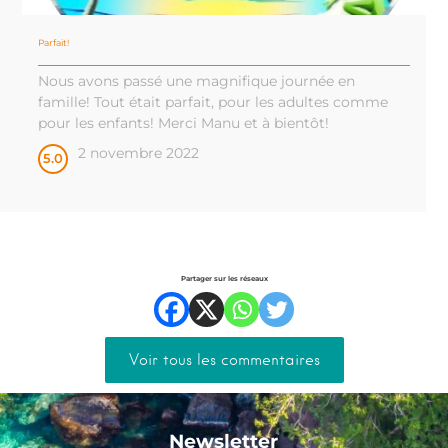
Parfait!
Nous avons passé une magnifique journée en
famille! Tout était parfait, pour les adultes comme
pour les enfants! Merci Manu et à bientôt!
2 novembre 2022
5.0
Partager sur les réseaux
Voir tous les commentaires
Newsletter