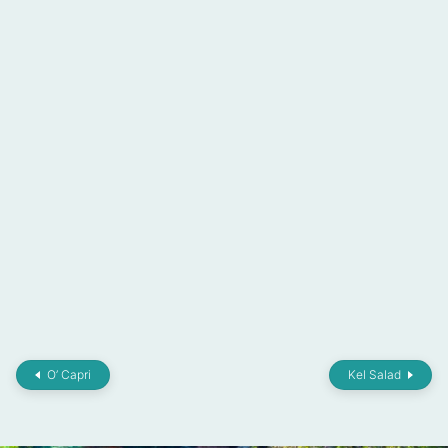
O’ Capri
Kel Salad