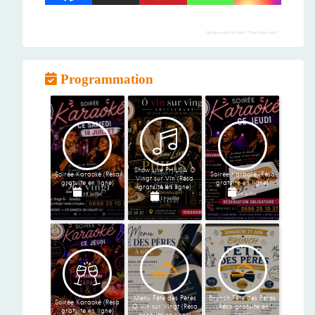
Qu'est-ce-que le label "Testé pour vous" ?
Programmation
Show Live PHILISA O
Soirée Karaoké (Résa
Soirée Karaoké (Résa
Vingt sur Vin (Résa
gratuite en ligne)
gratuite en ligne)
gratuite en ligne)
18 juillet
09 juillet
11 juillet
Menu Fête des Pères
Brunch Fête des Pères
Soirée Karaoké (Résa
O Vin sur Vingt (Résa
(Résa gratuite en
gratuite en ligne)
gratuite en ligne)
ligne)