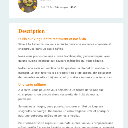
International
Prix moyen : 40 €
5.0 / 3 Avis
Description
O Vin sur Vingt, notre restaurant et bar à vin
Situé à Le Lamentin, on vous accueille dans une ambiance conviviale et
chaleureuse dans un cadre raffiné.
Nous vous proposons une cuisine traditionnelle, gastronomique, ainsi
qu’une cuisine exotique aux saveurs métissées qui vous séduira.
Notre carte varie en fonction de l’inspiration du chef et du marché du
moment. Le chef favorise les produits frais et de saison, afin d’élaborer
de nouvelles recettes toujours aussi gustatives les unes que les autres.
Une carte raffinée
A la carte, vous pourrez vous délecter d’un risotto de volaille aux
champignons, ou encore d’une cassolette de fruits de mer au
parmesan…
Suivant les arrivages, vous pourrez savourer un filet de loup aux
spaghettis de courge. Ou encore un carré d’agneau rôti; et pourquoi
pas, une entrecôte poêlée et son os à moelle…
Pour terminer votre repas sur une note sucrée, on vous proposera une
crème brûlée à la vanille flambée au rhum vieux, un moelleux au chocolat