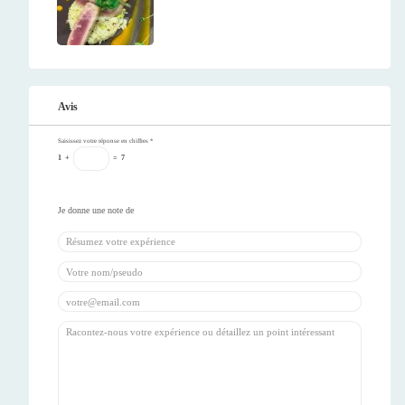
Avis
Saisissez votre réponse en chiffres
*
1
+
=
7