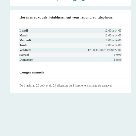
Faceb
Twitt
Youtu
Instag
ook
er
be
ram
Horaires auxquels l'établissement vous répond au téléphone.
Lundi
12:00 à 14:00
Mardi
12:00 à 14:00
Mercredi
12:00 à 14:00
Jeudi
12:00 à 14:00
Vendredi
12:00-14:00 et 19:30-22:00
Samedi
Fermé
Dimanche
Fermé
Congés annuels
Du 1 août au 20 août et du 24 décembre au 1 janvier et semaine du carnaval