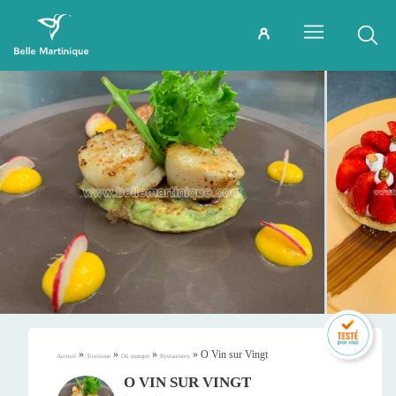
»
»
»
»
O Vin sur Vingt
Accueil
Tourisme
Où manger
Restaurants
O VIN SUR VINGT