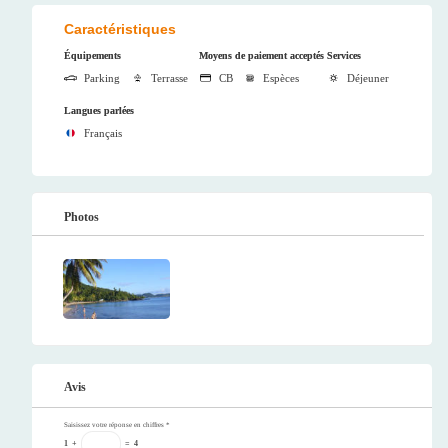
Caractéristiques
Équipements
Moyens de paiement acceptés
Services
Parking
Terrasse
CB
Espèces
Déjeuner
Langues parlées
Français
Photos
Avis
Saisissez votre réponse en chiffres
*
1
+
=
4