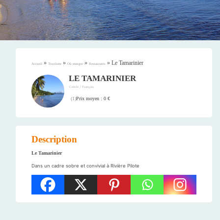
»
»
»
»
Le Tamarinier
Accueil
Tourisme
Où manger
Restaurants
LE TAMARINIER
/
Créole
Français
Prix moyen : 0 €
(
1
)
Description
Le Tamarinier
Dans un cadre sobre et convivial à Rivière Pilote