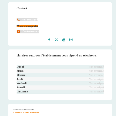
Contact
Non renseigné
Vente à emporter
Contactez-nous
Faceb
Twitt
Youtu
Instag
ook
er
be
ram
Horaires auxquels l'établissement vous répond au téléphone.
Lundi
Non renseigné
Mardi
Non renseigné
Mercredi
Non renseigné
Jeudi
Non renseigné
Vendredi
Non renseigné
Samedi
Non renseigné
Dimanche
Non renseigné
C'est votre établissement ?
Prenez le contrôle maintenant.