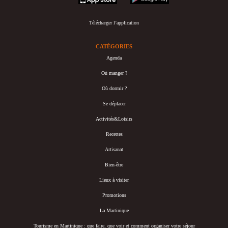
Télécharger l’application
CATÉGORIES
Agenda
Où manger ?
Où dormir ?
Se déplacer
Activités&Loisirs
Recettes
Artisanat
Bien-être
Lieux à visiter
Promotions
La Martinique
Tourisme en Martinique : que faire, que voir et comment organiser votre séjour