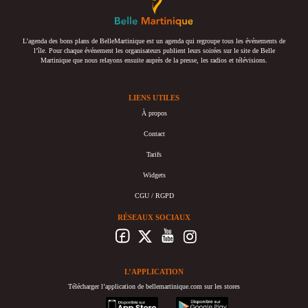
L’agenda des bons plans de BelleMartinique est un agenda qui regroupe tous les événements de
l’île. Pour chaque événement les organisateurs publient leurs soirées sur le site de Belle
Martinique que nous relayons ensuite auprès de la presse, les radios et télévisions.
LIENS UTILES
À propos
Contact
Tarifs
Widgets
CGU / RGPD
RÉSEAUX SOCIAUX
L’APPLICATION
Télécharger l’application de bellemartinique.com sur les stores
appstore
googleplay