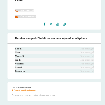
Contact
Non renseigné
Contactez-nous
Faceb
Twitt
Youtu
Instag
ook
er
be
ram
Horaires auxquels l'établissement vous répond au téléphone.
Lundi
Non renseigné
Mardi
Non renseigné
Mercredi
Non renseigné
Jeudi
Non renseigné
Vendredi
Non renseigné
Samedi
Non renseigné
Dimanche
Non renseigné
C'est votre établissement ?
Prenez le contrôle maintenant.
Assurez-vous que vos informations sont à jour.