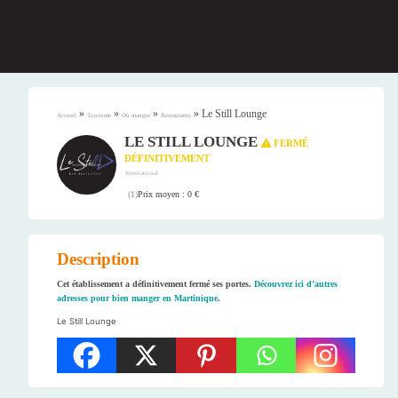
»
»
»
»
Le Still Lounge
Accueil
Tourisme
Où manger
Restaurants
LE STILL LOUNGE
FERMÉ
DÉFINITIVEMENT
International
Prix moyen : 0 €
(
1
)
Description
Cet établissement a définitivement fermé ses portes.
Découvrez ici d’autres
adresses pour bien manger en Martinique
.
Le Still Lounge