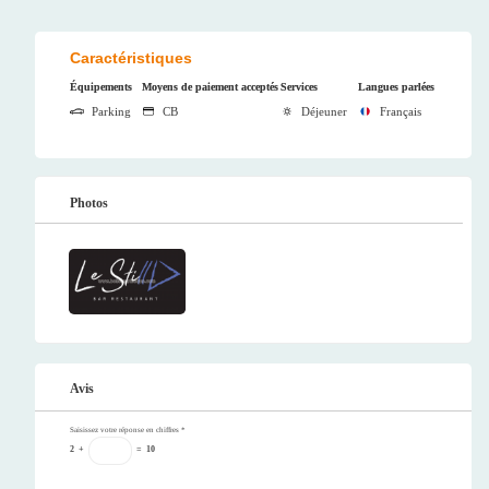
Caractéristiques
Équipements
Moyens de paiement acceptés
Services
Langues parlées
Parking
CB
Déjeuner
Français
Photos
Avis
Saisissez votre réponse en chiffres
*
2
+
=
10