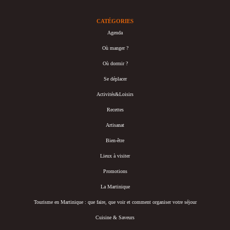
CATÉGORIES
Agenda
Où manger ?
Où dormir ?
Se déplacer
Activités&Loisirs
Recettes
Artisanat
Bien-être
Lieux à visiter
Promotions
La Martinique
Tourisme en Martinique : que faire, que voir et comment organiser votre séjour
Cuisine & Saveurs