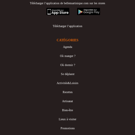
Télécharger l’application de bellemartinique.com sur les stores
appstore
googleplay
Télécharger l’application
CATÉGORIES
Agenda
Où manger ?
Où dormir ?
Se déplacer
Activités&Loisirs
Recettes
Artisanat
Bien-être
Lieux à visiter
Promotions