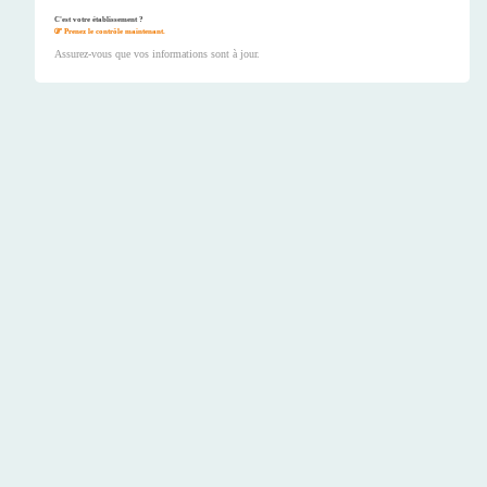
C'est votre établissement ?
Prenez le contrôle maintenant.
Assurez-vous que vos informations sont à jour.