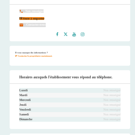
Non renseigné
Vente à emporter
Contactez-nous
Faceb
Twitt
Youtu
Instag
ook
er
be
ram
Il vous manque des informations ?
Contactez le propriétaire maintenant.
Horaires auxquels l'établissement vous répond au téléphone.
Lundi
Non renseigné
Mardi
Non renseigné
Mercredi
Non renseigné
Jeudi
Non renseigné
Vendredi
Non renseigné
Samedi
Non renseigné
Dimanche
Non renseigné