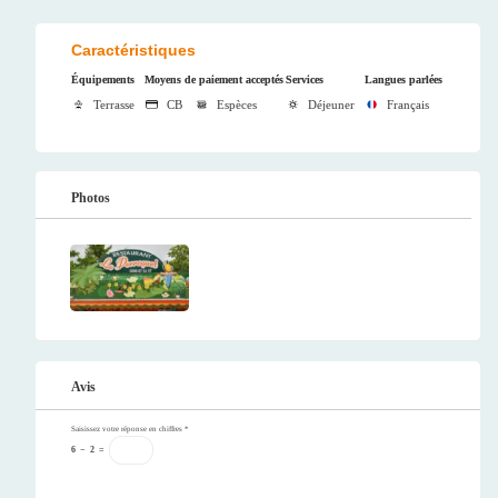
Caractéristiques
Équipements
Moyens de paiement acceptés
Services
Langues parlées
Terrasse
CB
Espèces
Déjeuner
Français
Photos
Avis
Saisissez votre réponse en chiffres
*
6
−
2
=