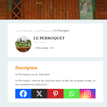
»
»
»
»
Le Perroquet
Accueil
Tourisme
Où manger
Restaurants
LE PERROQUET
/
Créole
Français
Prix moyen : 0 €
(
1
)
Description
Le Perroquet rue du Club Med
Le Perroquet, réservé aux bouches fines et fans de la cuisine locale, un
lieu exceptionnel à découvrir !